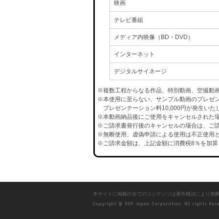
映画
テレビ番組
メディア内映像（BD・DVD）
インターネット
デジタルサイネージ
※複数工程からなる作品、特別動画、空撮動
※本使用に至らない、サンプル動画のプレゼ
プレゼンテーション料10,000円が発生いた
※本動画納品後にご使用をキャンセルされた場合
※ご請求書発行後のキャンセルの場合は、ご請
※無断使用、虚偽申請による使用は不正使用と
※ご請求金額は、上記金額に消費税8％を加算
本サイトに掲載の全てのコンテンツは著作権法により無