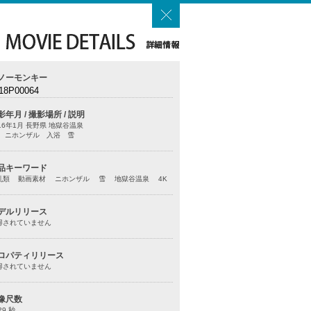
ノーモンキー
18P00064
影年月 / 撮影場所 / 説明
16年1月 長野県 地獄谷温泉
K ニホンザル 入浴 雪
品キーワード
乳類 動画素材 ニホンザル 雪 地獄谷温泉 4K
デルリリース
得されていません
ロパティリリース
得されていません
像尺数
29 秒