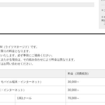
※
※
保
ご
M（ライツマネージド）です。
」限りの料金となります。
生いたします。必ず事前にご連絡ください。
にまたがる場合は、その組み合わせにより料金は異なります。
てはお問い合わせください。
料金（消費税別）
・モバイル端末・インターネット）
30,000～
末・インターネット）
30,000～
1局1クール
70,000～