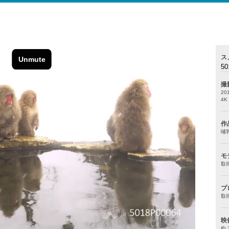
ス
50
撮
20
4
作
哺
モ
取
プ
取
映
約 