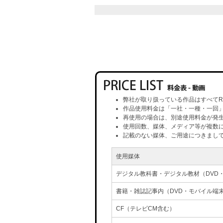
弊社が取り扱っている作品はすべてR
作品使用料金は「一社・一種・一回
再使用の場合は、別途使用料金が発
使用回数、媒体、メディア等が複数
記載のない媒体、ご用途につきまし
使用媒体
デジタル教科書・デジタル教材（DVD
書籍・雑誌記事内（DVD・モバイル端
CF（テレビCM含む）