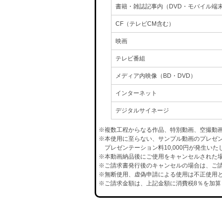
書籍・雑誌記事内（DVD・モバイル端
CF（テレビCM含む）
映画
テレビ番組
メディア内映像（BD・DVD）
インターネット
デジタルサイネージ
※複数工程からなる作品、特別動画、空撮動
※本使用に至らない、サンプル動画のプレゼ
プレゼンテーション料10,000円が発生いた
※本動画納品後にご使用をキャンセルされた場合
※ご請求書発行後のキャンセルの場合は、ご請
※無断使用、虚偽申請による使用は不正使用と
※ご請求金額は、上記金額に消費税8％を加算