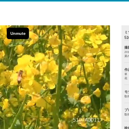
ミ
51
撮
2
菜
作
草
花
モ
取
プ
取
映