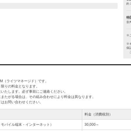
約 
特
音
※
※
保
ご
M（ライツマネージド）です。
」限りの料金となります。
生いたします。必ず事前にご連絡ください。
にまたがる場合は、その組み合わせにより料金は異なります。
てはお問い合わせください。
料金（消費税別）
・モバイル端末・インターネット）
30,000～