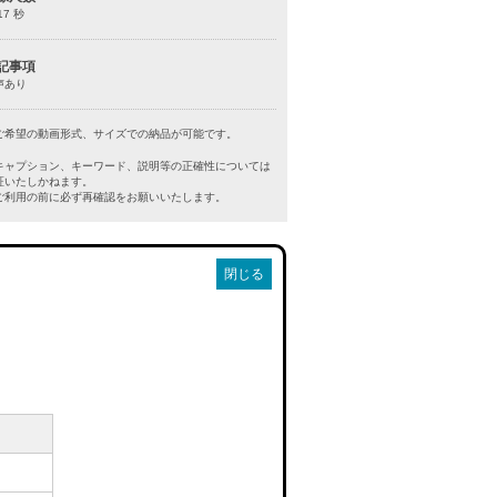
17 秒
記事項
声あり
ご希望の動画形式、サイズでの納品が可能です。
キャプション、キーワード、説明等の正確性については
証いたしかねます。
利用の前に必ず再確認をお願いいたします。
閉じる