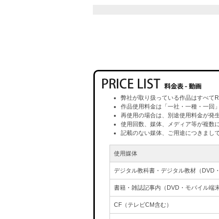
弊社が取り扱っている作品はすべてR
作品使用料金は「一社・一種・一回
再使用の場合は、別途使用料金が発
使用回数、媒体、メディア等が複数
記載のない媒体、ご用途につきまし
使用媒体
デジタル教科書・デジタル教材（DVD
書籍・雑誌記事内（DVD・モバイル端
CF（テレビCM含む）