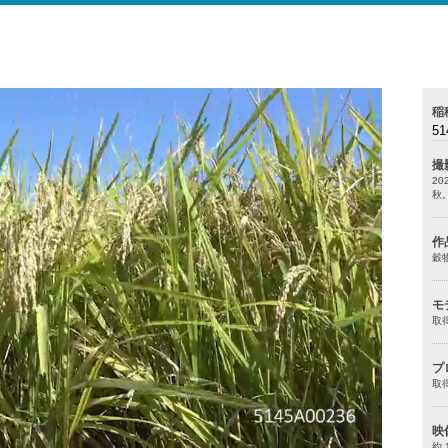
稲
51
撮
20
秋
作
穀
モ
取
プ
取
映
約 