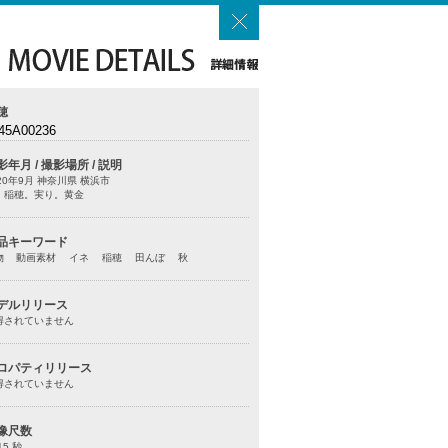
穂
45A00236
影年月 / 撮影場所 / 説明
20年9月 神奈川県 横浜市
。稲穂。実り。黄金
品キーワード
物 動画素材 イネ 稲穂 田んぼ 秋
デルリリース
得されていません
ロパティリリース
得されていません
像尺数
15 秒