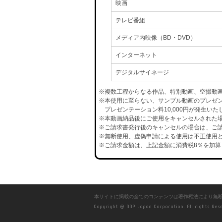
映画
テレビ番組
メディア内映像（BD・DVD）
インターネット
デジタルサイネージ
※複数工程からなる作品、特別動画、空撮動
※本使用に至らない、サンプル動画のプレゼ
プレゼンテーション料10,000円が発生いた
※本動画納品後にご使用をキャンセルされた場合
※ご請求書発行後のキャンセルの場合は、ご請
※無断使用、虚偽申請による使用は不正使用と
※ご請求金額は、上記金額に消費税8％を加算
本サイトに掲載の全てのコンテンツは著作権法により無