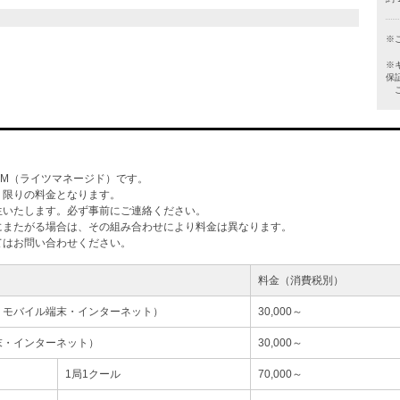
※
※
保
ご
M（ライツマネージド）です。
」限りの料金となります。
生いたします。必ず事前にご連絡ください。
にまたがる場合は、その組み合わせにより料金は異なります。
てはお問い合わせください。
料金（消費税別）
・モバイル端末・インターネット）
30,000～
末・インターネット）
30,000～
1局1クール
70,000～