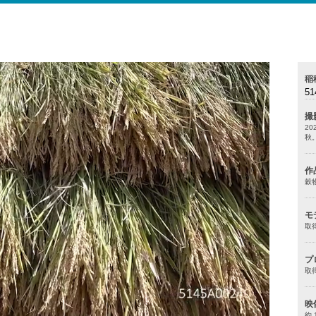
稲
51
撮
20
秋
作
穀
モ
取
プ
取
映
約 