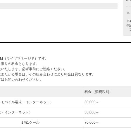
※
※
保
ご
M（ライツマネージド）です。
」限りの料金となります。
生いたします。必ず事前にご連絡ください。
にまたがる場合は、その組み合わせにより料金は異なります。
てはお問い合わせください。
料金（消費税別）
・モバイル端末・インターネット）
30,000～
末・インターネット）
30,000～
1局1クール
70,000～