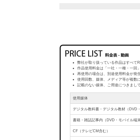
弊社が取り扱っている作品はすべてR
作品使用料金は「一社・一種・一回
再使用の場合は、別途使用料金が発
使用回数、媒体、メディア等が複数
記載のない媒体、ご用途につきまし
使用媒体
デジタル教科書・デジタル教材（DVD
書籍・雑誌記事内（DVD・モバイル端
CF（テレビCM含む）