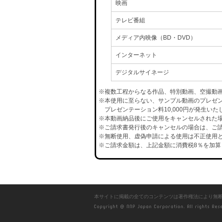
映画
テレビ番組
メディア内映像（BD・DVD）
インターネット
デジタルサイネージ
※複数工程からなる作品、特別動画、空撮動
※本使用に至らない、サンプル動画のプレゼ
プレゼンテーション料10,000円が発生いた
※本動画納品後にご使用をキャンセルされた場合
※ご請求書発行後のキャンセルの場合は、ご請
※無断使用、虚偽申請による使用は不正使用と
※ご請求金額は、上記金額に消費税8％を加算
本サイトに掲載の全てのコンテンツは著作権法により無