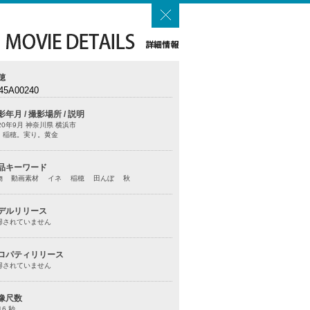
穂
45A00240
影年月 / 撮影場所 / 説明
20年9月 神奈川県 横浜市
。稲穂。実り。黄金
品キーワード
物 動画素材 イネ 稲穂 田んぼ 秋
デルリリース
得されていません
ロパティリリース
得されていません
像尺数
16 秒