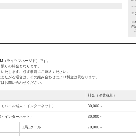
※
※
保
ご
M（ライツマネージド）です。
」限りの料金となります。
生いたします。必ず事前にご連絡ください。
にまたがる場合は、その組み合わせにより料金は異なります。
てはお問い合わせください。
料金（消費税別）
・モバイル端末・インターネット）
30,000～
末・インターネット）
30,000～
1局1クール
70,000～