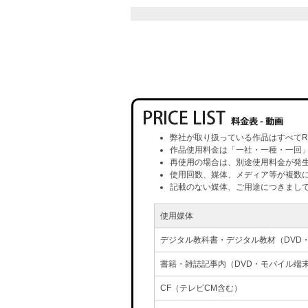
弊社が取り扱っている作品はすべてR
作品使用料金は「一社・一種・一回
再使用の場合は、別途使用料金が発
使用回数、媒体、メディア等が複数
記載のない媒体、ご用途につきまし
使用媒体
デジタル教科書・デジタル教材（DVD
書籍・雑誌記事内（DVD・モバイル端
CF（テレビCM含む）