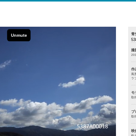
青
53
撮
20
作
風
ラ
モ
取
プ
取
映
約 