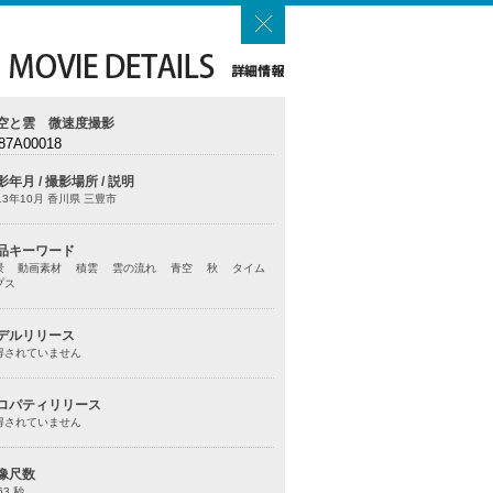
空と雲 微速度撮影
87A00018
影年月 / 撮影場所 / 説明
13年10月 香川県 三豊市
品キーワード
景 動画素材 積雲 雲の流れ 青空 秋 タイム
プス
デルリリース
得されていません
ロパティリリース
得されていません
像尺数
63 秒