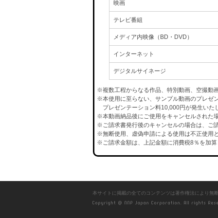
映画
テレビ番組
メディア内映像（BD・DVD）
インターネット
デジタルサイネージ
※複数工程からなる作品、特別動画、空撮動
※本使用に至らない、サンプル動画のプレゼ
プレゼンテーション料10,000円が発生いた
※本動画納品後にご使用をキャンセルされた場合
※ご請求書発行後のキャンセルの場合は、ご請
※無断使用、虚偽申請による使用は不正使用と
※ご請求金額は、上記金額に消費税8％を加算
本サイトに掲載の全てのコンテンツは著作権法により無