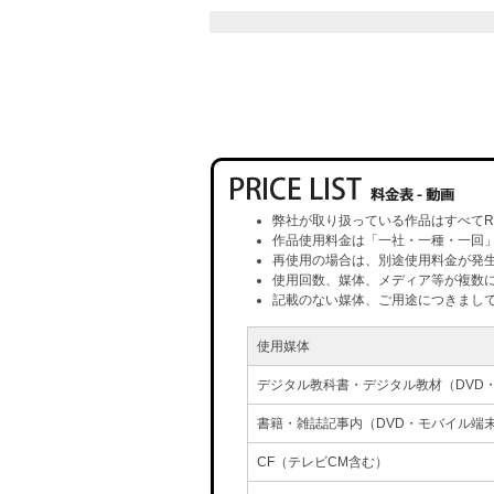
弊社が取り扱っている作品はすべてR
作品使用料金は「一社・一種・一回
再使用の場合は、別途使用料金が発
使用回数、媒体、メディア等が複数
記載のない媒体、ご用途につきまし
使用媒体
デジタル教科書・デジタル教材（DVD
書籍・雑誌記事内（DVD・モバイル端
CF（テレビCM含む）