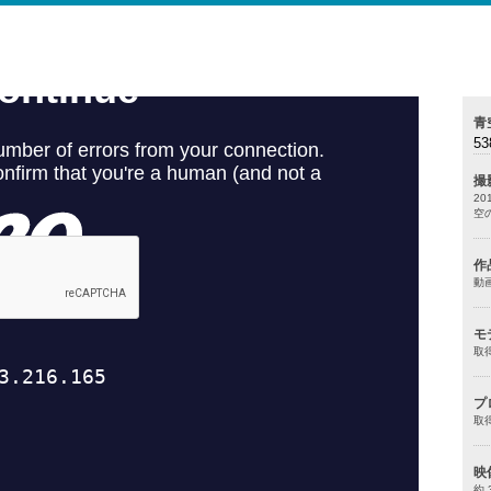
青
53
撮
20
空
作
動
モ
取
プ
取
映
約 