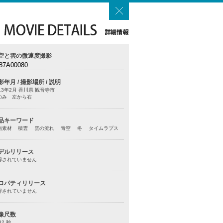
空と雲の微速度撮影
87A00080
影年月 / 撮影場所 / 説明
13年2月 香川県 観音寺市
のみ 左から右
品キーワード
画素材 積雲 雲の流れ 青空 冬 タイムラプス
デルリリース
得されていません
ロパティリリース
得されていません
像尺数
32 秒