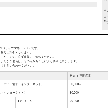
※
※
保
ご
M（ライツマネージド）です。
」限りの料金となります。
生いたします。必ず事前にご連絡ください。
にまたがる場合は、その組み合わせにより料金は異なります。
てはお問い合わせください。
料金（消費税別）
・モバイル端末・インターネット）
30,000～
末・インターネット）
30,000～
1局1クール
70,000～