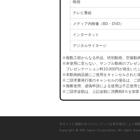
映画
テレビ番組
メディア内映像（BD・DVD）
インターネット
デジタルサイネージ
※複数工程からなる作品、特別動画、空撮動
※本使用に至らない、サンプル動画のプレゼ
プレゼンテーション料10,000円が発生いた
※本動画納品後にご使用をキャンセルされた場合
※ご請求書発行後のキャンセルの場合は、ご請
※無断使用、虚偽申請による使用は不正使用と
※ご請求金額は、上記金額に消費税8％を加算
本サイトに掲載の全てのコンテンツは著作権法により無