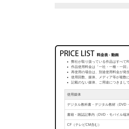
弊社が取り扱っている作品はすべてR
作品使用料金は「一社・一種・一回
再使用の場合は、別途使用料金が発
使用回数、媒体、メディア等が複数
記載のない媒体、ご用途につきまし
使用媒体
デジタル教科書・デジタル教材（DVD
書籍・雑誌記事内（DVD・モバイル端
CF（テレビCM含む）