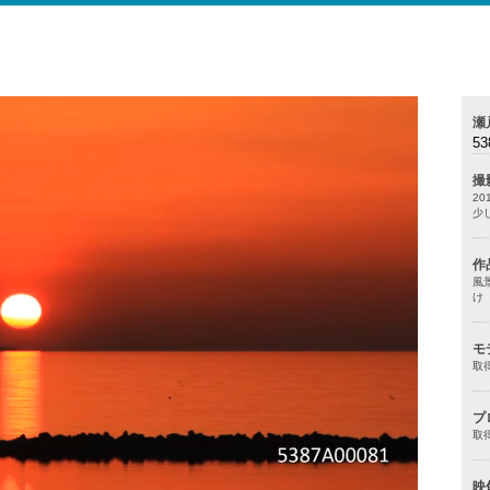
瀬
53
撮
20
少
作
風
け
モ
取
プ
取
映