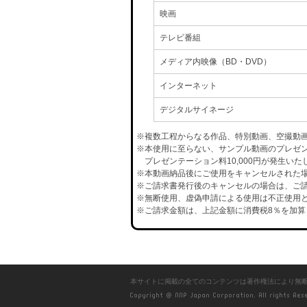
映画
テレビ番組
メディア内映像（BD・DVD）
インターネット
デジタルサイネージ
※複数工程からなる作品、特別動画、空撮動
※本使用に至らない、サンプル動画のプレゼ
プレゼンテーション料10,000円が発生いた
※本動画納品後にご使用をキャンセルされた場合
※ご請求書発行後のキャンセルの場合は、ご請
※無断使用、虚偽申請による使用は不正使用と
※ご請求金額は、上記金額に消費税8％を加算
本サイトに掲載の全てのコンテンツは著作権法により無