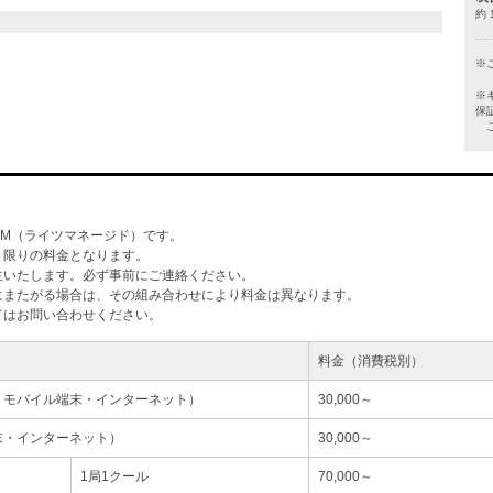
約 
※
※
保
ご
M（ライツマネージド）です。
」限りの料金となります。
生いたします。必ず事前にご連絡ください。
にまたがる場合は、その組み合わせにより料金は異なります。
てはお問い合わせください。
料金（消費税別）
・モバイル端末・インターネット）
30,000～
末・インターネット）
30,000～
1局1クール
70,000～