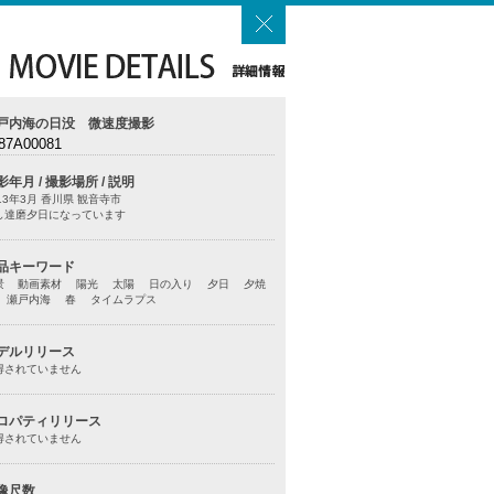
戸内海の日没 微速度撮影
87A00081
影年月 / 撮影場所 / 説明
13年3月 香川県 観音寺市
し達磨夕日になっています
品キーワード
景 動画素材 陽光 太陽 日の入り 夕日 夕焼
 瀬戸内海 春 タイムラプス
デルリリース
得されていません
ロパティリリース
得されていません
像尺数