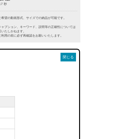
17 秒
ご希望の動画形式、サイズでの納品が可能です。
キャプション、キーワード、説明等の正確性については
証いたしかねます。
利用の前に必ず再確認をお願いいたします。
閉じる