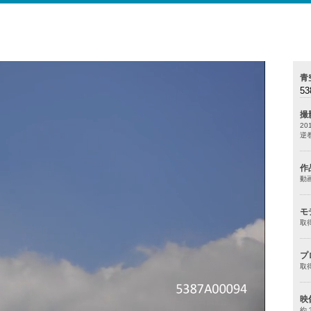
青
53
撮
20
逆
作
動
モ
取
プ
取
映
約 