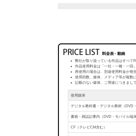
弊社が取り扱っている作品はすべてR
作品使用料金は「一社・一種・一回
再使用の場合は、別途使用料金が発
使用回数、媒体、メディア等が複数
記載のない媒体、ご用途につきまし
使用媒体
デジタル教科書・デジタル教材（DVD
書籍・雑誌記事内（DVD・モバイル端
CF（テレビCM含む）