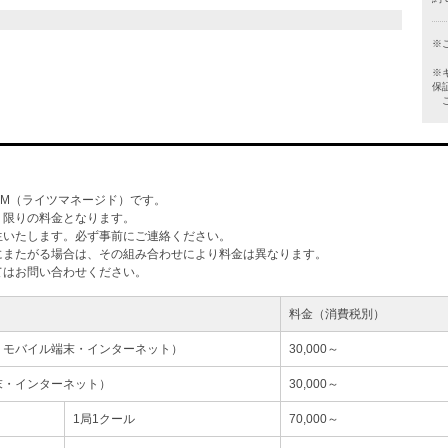
※
※
保
ご
M（ライツマネージド）です。
」限りの料金となります。
生いたします。必ず事前にご連絡ください。
にまたがる場合は、その組み合わせにより料金は異なります。
てはお問い合わせください。
料金（消費税別）
・モバイル端末・インターネット）
30,000～
末・インターネット）
30,000～
1局1クール
70,000～