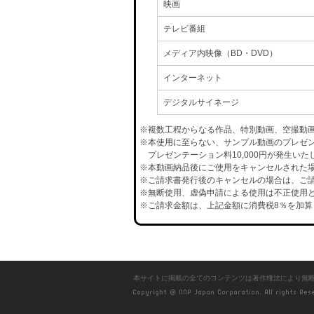
映画
テレビ番組
メディア内映像（BD・DVD）
インターネット
デジタルサイネージ
※複数工程からなる作品、特別動画、空撮動
※本使用に至らない、サンプル動画のプレゼ
プレゼンテーション料10,000円が発生いた
※本動画納品後にご使用をキャンセルされた場合
※ご請求書発行後のキャンセルの場合は、ご請
※無断使用、虚偽申請による使用は不正使用と
※ご請求金額は、上記金額に消費税8％を加算
本サイトに掲載の全てのコンテンツは著作権法により無