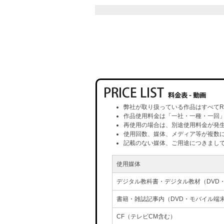
弊社が取り扱っている作品はすべてR
作品使用料金は「一社・一種・一回
再使用の場合は、別途使用料金が発
使用回数、媒体、メディア等が複数
記載のない媒体、ご用途につきまし
使用媒体
デジタル教科書・デジタル教材（DVD
書籍・雑誌記事内（DVD・モバイル端
CF（テレビCM含む）