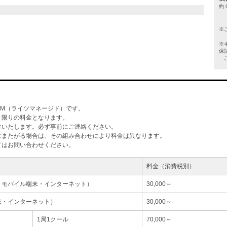
約 
※
※
保
ご
M（ライツマネージド）です。
」限りの料金となります。
生いたします。必ず事前にご連絡ください。
にまたがる場合は、その組み合わせにより料金は異なります。
てはお問い合わせください。
料金（消費税別）
・モバイル端末・インターネット）
30,000～
末・インターネット）
30,000～
1局1クール
70,000～