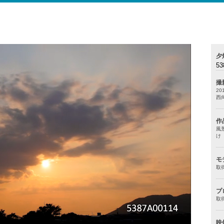
夕
53
撮
20
西
作
風
け
モ
取
プ
取
映