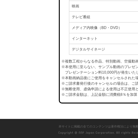
映画
テレビ番組
メディア内映像（BD・DVD）
インターネット
デジタルサイネージ
※複数工程からなる作品、特別動画、空撮動
※本使用に至らない、サンプル動画のプレゼ
プレゼンテーション料10,000円が発生いた
※本動画納品後にご使用をキャンセルされた場合
※ご請求書発行後のキャンセルの場合は、ご請
※無断使用、虚偽申請による使用は不正使用と
※ご請求金額は、上記金額に消費税8％を加算
本サイトに掲載の全てのコンテンツは著作権法により無