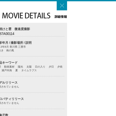
焼けと雲 微速度撮影
87A00114
影年月 / 撮影場所 / 説明
13年8月 香川県 三豊市
向き 南の風
品キーワード
景 動画素材 陽光 太陽 日の入り 夕日 夕焼
 瀬戸内海 夏 タイムラプス
デルリリース
得されていません
ロパティリリース
得されていません
像尺数