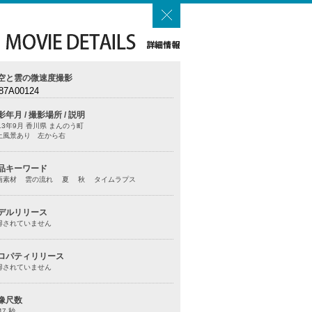
空と雲の微速度撮影
87A00124
影年月 / 撮影場所 / 説明
13年9月 香川県 まんのう町
上風景あり 左から右
品キーワード
画素材 雲の流れ 夏 秋 タイムラプス
デルリリース
得されていません
ロパティリリース
得されていません
像尺数
47 秒