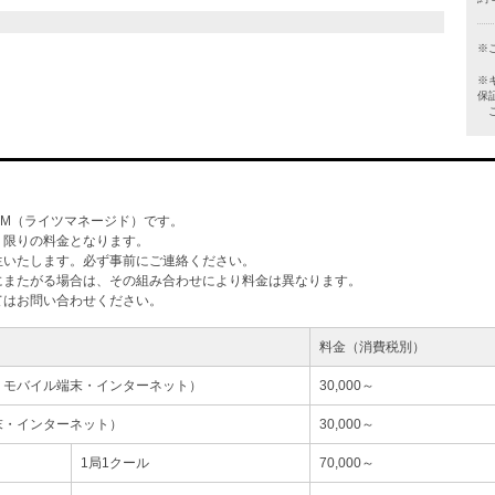
※
※
保
ご
M（ライツマネージド）です。
」限りの料金となります。
生いたします。必ず事前にご連絡ください。
にまたがる場合は、その組み合わせにより料金は異なります。
てはお問い合わせください。
料金（消費税別）
・モバイル端末・インターネット）
30,000～
末・インターネット）
30,000～
1局1クール
70,000～