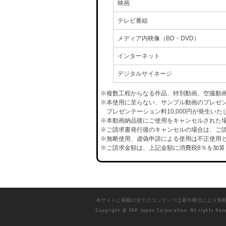
映画
テレビ番組
メディア内映像（BD・DVD）
インターネット
デジタルサイネージ
※複数工程からなる作品、特別動画、空撮動
※本使用に至らない、サンプル動画のプレゼ
プレゼンテーション料10,000円が発生いた
※本動画納品後にご使用をキャンセルされた場合
※ご請求書発行後のキャンセルの場合は、ご請
※無断使用、虚偽申請による使用は不正使用と
※ご請求金額は、上記金額に消費税8％を加算
本サイトに掲載の全てのコンテンツは著作権法により無