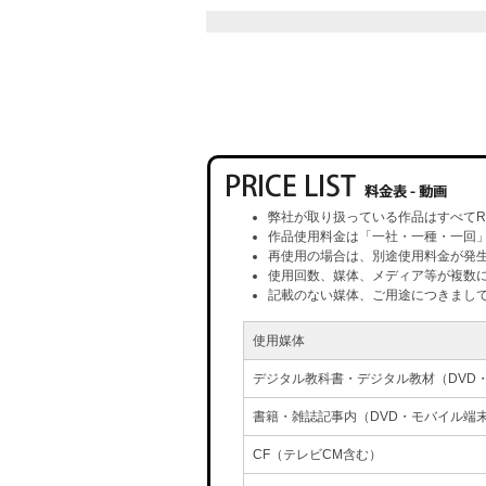
弊社が取り扱っている作品はすべてR
作品使用料金は「一社・一種・一回
再使用の場合は、別途使用料金が発
使用回数、媒体、メディア等が複数
記載のない媒体、ご用途につきまし
使用媒体
デジタル教科書・デジタル教材（DVD
書籍・雑誌記事内（DVD・モバイル端
CF（テレビCM含む）