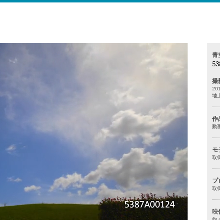
青
53
撮
20
地
作
動
モ
取
プ
取
映
約 