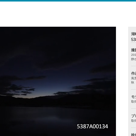
湖
53
撮
20
静
作
風
秋
モ
取
プ
取
映