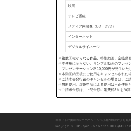
映画
テレビ番組
メディア内映像（BD・DVD）
インターネット
デジタルサイネージ
※複数工程からなる作品、特別動画、空撮動
※本使用に至らない、サンプル動画のプレゼ
プレゼンテーション料10,000円が発生いた
※本動画納品後にご使用をキャンセルされた場合
※ご請求書発行後のキャンセルの場合は、ご請
※無断使用、虚偽申請による使用は不正使用と
※ご請求金額は、上記金額に消費税8％を加算
本サイトに掲載の全てのコンテンツは著作権法により無