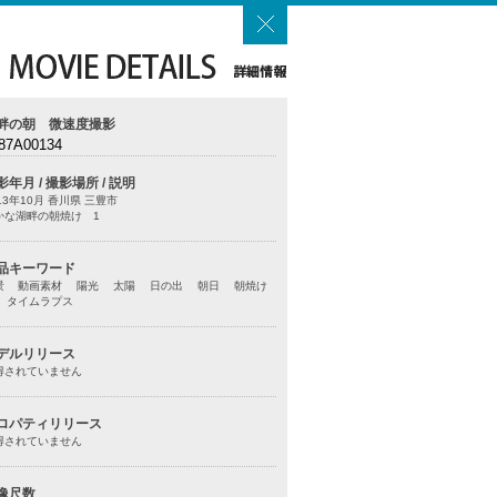
畔の朝 微速度撮影
87A00134
影年月 / 撮影場所 / 説明
13年10月 香川県 三豊市
かな湖畔の朝焼け 1
品キーワード
景 動画素材 陽光 太陽 日の出 朝日 朝焼け
 タイムラプス
デルリリース
得されていません
ロパティリリース
得されていません
像尺数