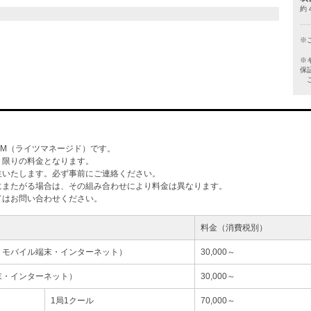
約 
※
※
保
ご
M（ライツマネージド）です。
」限りの料金となります。
生いたします。必ず事前にご連絡ください。
にまたがる場合は、その組み合わせにより料金は異なります。
てはお問い合わせください。
料金（消費税別）
・モバイル端末・インターネット）
30,000～
末・インターネット）
30,000～
1局1クール
70,000～