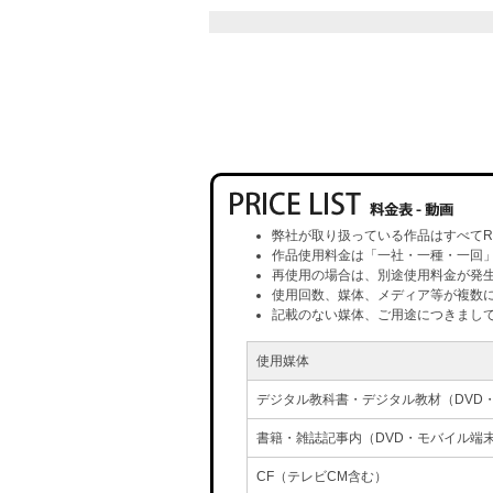
弊社が取り扱っている作品はすべてR
作品使用料金は「一社・一種・一回
再使用の場合は、別途使用料金が発
使用回数、媒体、メディア等が複数
記載のない媒体、ご用途につきまし
使用媒体
デジタル教科書・デジタル教材（DVD
書籍・雑誌記事内（DVD・モバイル端
CF（テレビCM含む）