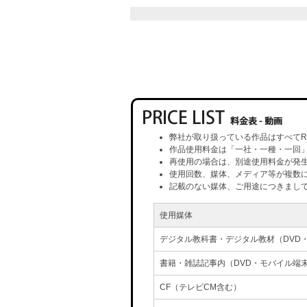
弊社が取り扱っている作品はすべてR
作品使用料金は「一社・一種・一回
再使用の場合は、別途使用料金が発
使用回数、媒体、メディア等が複数
記載のない媒体、ご用途につきまし
使用媒体
デジタル教科書・デジタル教材（DVD
書籍・雑誌記事内（DVD・モバイル端
CF（テレビCM含む）