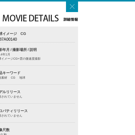
球イメージ CG
87A00140
影年月 / 撮影場所 / 説明
14年1月
球イメージCG+雲の微速度撮影
品キーワード
画素材 CG 地球
デルリリース
得されていません
ロパティリリース
得されていません
像尺数
10 秒