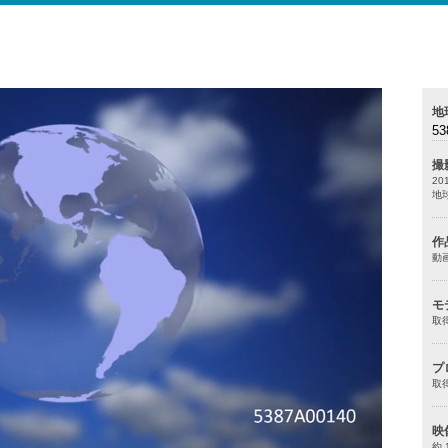
地
53
撮
20
地
作
動
モ
取
プ
取
映
約 