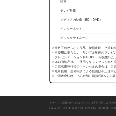
映画
テレビ番組
メディア内映像（BD・DVD）
インターネット
デジタルサイネージ
※複数工程からなる作品、特別動画、空撮動
※本使用に至らない、サンプル動画のプレゼ
プレゼンテーション料10,000円が発生いた
※本動画納品後にご使用をキャンセルされた場合
※ご請求書発行後のキャンセルの場合は、ご請
※無断使用、虚偽申請による使用は不正使用と
※ご請求金額は、上記金額に消費税8％を加算
本サイトに掲載の全てのコンテンツは著作権法により無