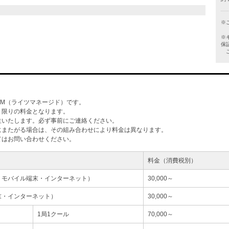
※
※
保
ご
M（ライツマネージド）です。
」限りの料金となります。
生いたします。必ず事前にご連絡ください。
にまたがる場合は、その組み合わせにより料金は異なります。
てはお問い合わせください。
料金（消費税別）
・モバイル端末・インターネット）
30,000～
末・インターネット）
30,000～
1局1クール
70,000～