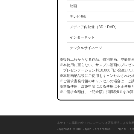
映画
テレビ番組
メディア内映像（BD・DVD）
インターネット
デジタルサイネージ
※複数工程からなる作品、特別動画、空撮動
※本使用に至らない、サンプル動画のプレゼ
プレゼンテーション料10,000円が発生いた
※本動画納品後にご使用をキャンセルされた場合
※ご請求書発行後のキャンセルの場合は、ご請
※無断使用、虚偽申請による使用は不正使用と
※ご請求金額は、上記金額に消費税8％を加算
本サイトに掲載の全てのコンテンツは著作権法により無