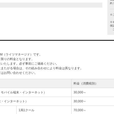
約 
※
※
保
ご
M（ライツマネージド）です。
」限りの料金となります。
生いたします。必ず事前にご連絡ください。
にまたがる場合は、その組み合わせにより料金は異なります。
てはお問い合わせください。
料金（消費税別）
・モバイル端末・インターネット）
30,000～
末・インターネット）
30,000～
1局1クール
70,000～