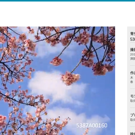
青
53
撮
20
満
作
木
春
モ
取
プ
取
映