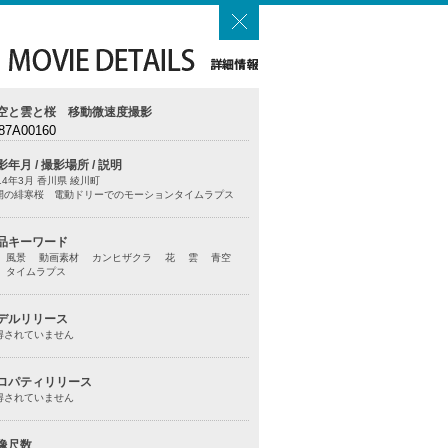
空と雲と桜 移動微速度撮影
87A00160
影年月 / 撮影場所 / 説明
14年3月 香川県 綾川町
開の緋寒桜 電動ドリーでのモーションタイムラプス
品キーワード
 風景 動画素材 カンヒザクラ 花 雲 青空
 タイムラプス
デルリリース
得されていません
ロパティリリース
得されていません
像尺数