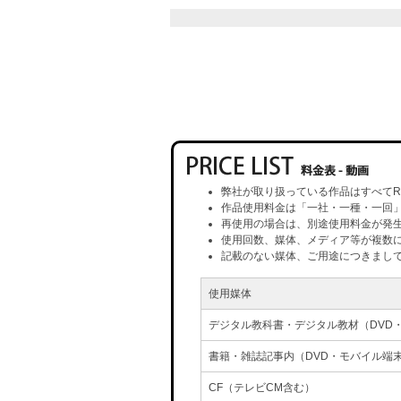
弊社が取り扱っている作品はすべてR
作品使用料金は「一社・一種・一回
再使用の場合は、別途使用料金が発
使用回数、媒体、メディア等が複数
記載のない媒体、ご用途につきまし
使用媒体
デジタル教科書・デジタル教材（DVD
書籍・雑誌記事内（DVD・モバイル端
CF（テレビCM含む）