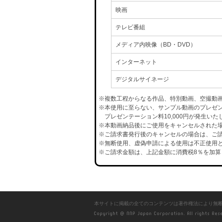
映画
テレビ番組
メディア内映像（BD・DVD）
インターネット
デジタルサイネージ
※複数工程からなる作品、特別動画、空撮動
※本使用に至らない、サンプル動画のプレゼ
プレゼンテーション料10,000円が発生いた
※本動画納品後にご使用をキャンセルされた場合
※ご請求書発行後のキャンセルの場合は、ご請
※無断使用、虚偽申請による使用は不正使用と
※ご請求金額は、上記金額に消費税8％を加算
本サイトに掲載の全てのコンテンツは著作権法により無