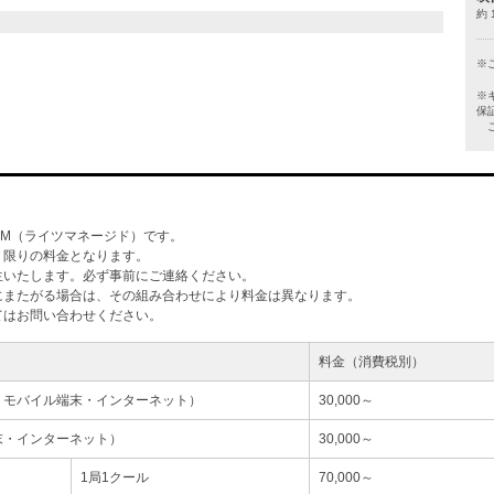
約 
※
※
保
ご
M（ライツマネージド）です。
」限りの料金となります。
生いたします。必ず事前にご連絡ください。
にまたがる場合は、その組み合わせにより料金は異なります。
てはお問い合わせください。
料金（消費税別）
・モバイル端末・インターネット）
30,000～
末・インターネット）
30,000～
1局1クール
70,000～