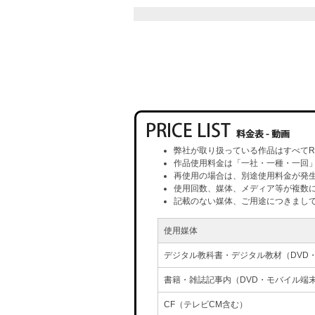
弊社が取り扱っている作品はすべてR
作品使用料金は「一社・一種・一回
再使用の場合は、別途使用料金が発
使用回数、媒体、メディア等が複数
記載のない媒体、ご用途につきまし
使用媒体
デジタル教科書・デジタル教材（DVD
書籍・雑誌記事内（DVD・モバイル端
CF（テレビCM含む）