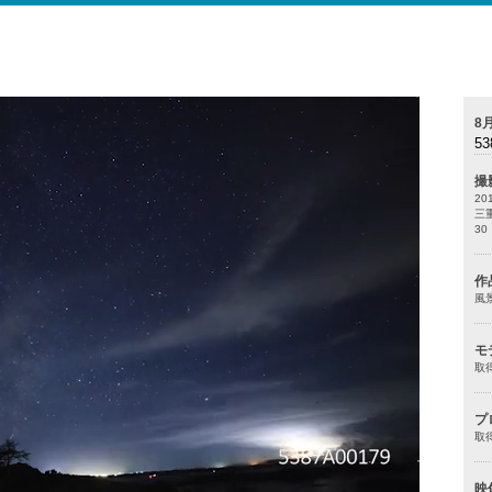
8
53
撮
2
三
3
作
風
モ
取
プ
取
映