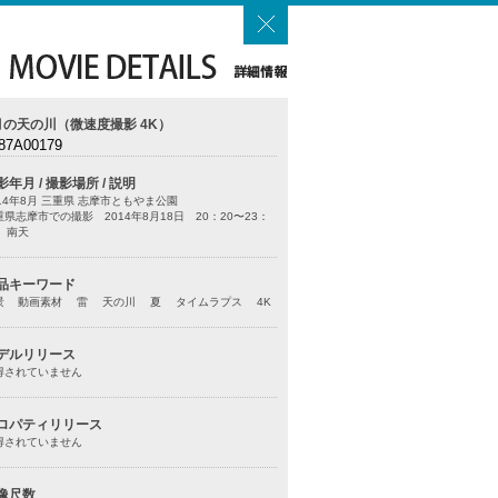
月の天の川（微速度撮影 4K）
87A00179
影年月 / 撮影場所 / 説明
014年8月 三重県 志摩市ともやま公園
重県志摩市での撮影 2014年8月18日 20：20〜23：
0 南天
品キーワード
景 動画素材 雷 天の川 夏 タイムラプス 4K
デルリリース
得されていません
ロパティリリース
得されていません
像尺数