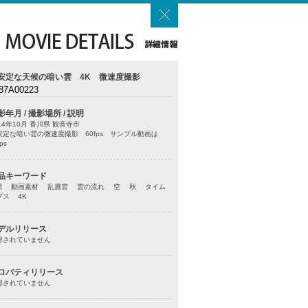
安定な天候の暗い雲 4K 微速度撮影
87A00223
影年月 / 撮影場所 / 説明
14年10月 香川県 観音寺市
安定な暗い雲の微速度撮影 60fps サンプル動画は
ps
品キーワード
景 動画素材 乱層雲 雲の流れ 空 秋 タイム
プス 4K
デルリリース
得されていません
ロパティリリース
得されていません