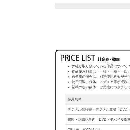
弊社が取り扱っている作品はすべてR
作品使用料金は「一社・一種・一回
再使用の場合は、別途使用料金が発
使用回数、媒体、メディア等が複数
記載のない媒体、ご用途につきまし
使用媒体
デジタル教科書・デジタル教材（DVD
書籍・雑誌記事内（DVD・モバイル端
CF（テレビCM含む）