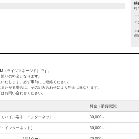
映
約 
※
※
保
ご
M（ライツマネージド）です。
」限りの料金となります。
生いたします。必ず事前にご連絡ください。
にまたがる場合は、その組み合わせにより料金は異なります。
てはお問い合わせください。
料金（消費税別）
・モバイル端末・インターネット）
30,000～
末・インターネット）
30,000～
1局1クール
70,000～