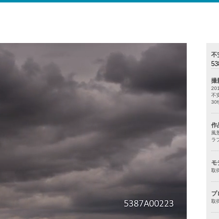
不
53
撮
20
不
30f
作
風
ラ
モ
取
プ
取