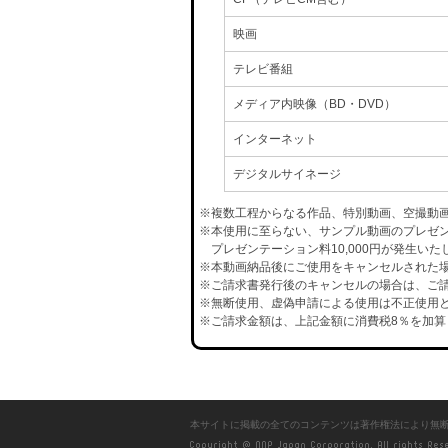
映画
テレビ番組
メディア内映像（BD・DVD）
インターネット
デジタルサイネージ
※複数工程からなる作品、特別動画、空撮動
※本使用に至らない、サンプル動画のプレゼ
プレゼンテーション料10,000円が発生いた
※本動画納品後にご使用をキャンセルされた場合
※ご請求書発行後のキャンセルの場合は、ご請
※無断使用、虚偽申請による使用は不正使用と
※ご請求金額は、上記金額に消費税8％を加算
本サイトに掲載の全てのコンテンツは著作権法により無