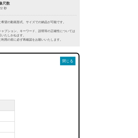
像尺数
22 秒
ご希望の動画形式、サイズでの納品が可能です。
キャプション、キーワード、説明等の正確性については
証いたしかねます。
利用の前に必ず再確認をお願いいたします。
閉じる