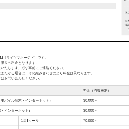
※
※
保
ご
M（ライツマネージド）です。
」限りの料金となります。
生いたします。必ず事前にご連絡ください。
にまたがる場合は、その組み合わせにより料金は異なります。
てはお問い合わせください。
料金（消費税別）
・モバイル端末・インターネット）
30,000～
末・インターネット）
30,000～
1局1クール
70,000～