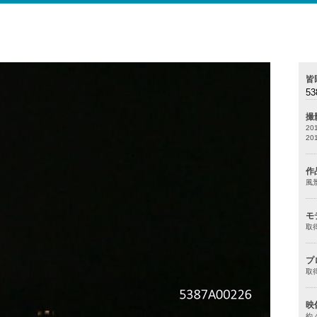
皆
53
撮
20
2
作
風
モ
取
プ
取
映
約 