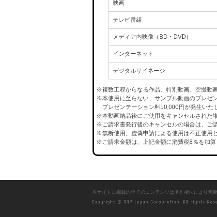
映画
テレビ番組
メディア内映像（BD・DVD）
インターネット
デジタルサイネージ
※複数工程からなる作品、特別動画、空撮動
※本使用に至らない、サンプル動画のプレゼ
プレゼンテーション料10,000円が発生いた
※本動画納品後にご使用をキャンセルされた場合
※ご請求書発行後のキャンセルの場合は、ご請
※無断使用、虚偽申請による使用は不正使用と
※ご請求金額は、上記金額に消費税8％を加算
本サイトに掲載の全てのコンテンツは著作権法により無