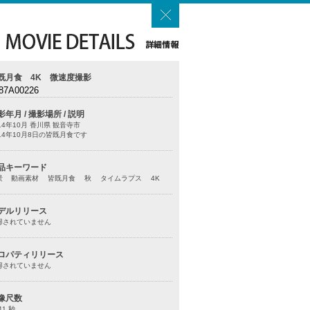
既月食 4K 微速度撮影
87A00226
影年月 / 撮影場所 / 説明
14年10月 香川県 観音寺市
014年10月8日の皆既月食です
品キーワード
景 動画素材 皆既月食 秋 タイムラプス 4K
デルリリース
得されていません
ロパティリリース
得されていません
像尺数
41 秒