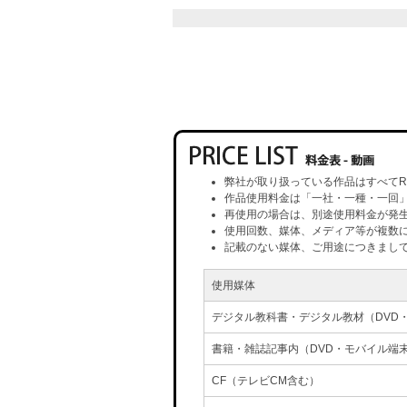
弊社が取り扱っている作品はすべてR
作品使用料金は「一社・一種・一回
再使用の場合は、別途使用料金が発
使用回数、媒体、メディア等が複数
記載のない媒体、ご用途につきまし
使用媒体
デジタル教科書・デジタル教材（DVD
書籍・雑誌記事内（DVD・モバイル端
CF（テレビCM含む）