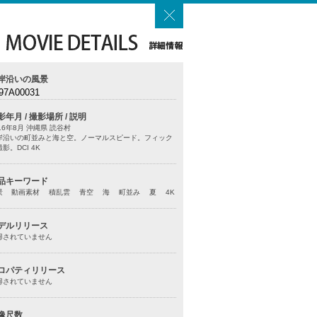
岸沿いの風景
97A00031
影年月 / 撮影場所 / 説明
16年8月 沖縄県 読谷村
岸沿いの町並みと海と空。ノーマルスピード。フィック
影。DCI 4K
品キーワード
景 動画素材 積乱雲 青空 海 町並み 夏 4K
デルリリース
得されていません
ロパティリリース
得されていません
像尺数