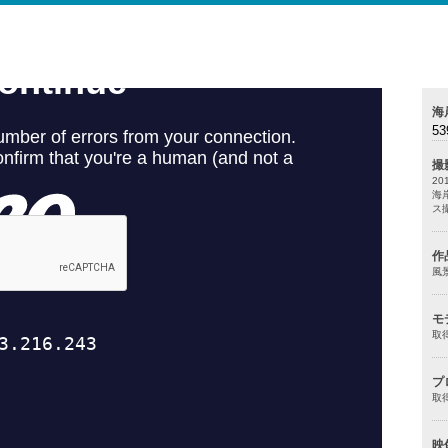
海
53
撮
20
海
ス撮
作
風
モ
取
プ
取
映