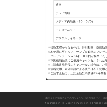
映画
テレビ番組
メディア内映像（BD・DVD）
インターネット
デジタルサイネージ
※複数工程からなる作品、特別動画、空撮動
※本使用に至らない、サンプル動画のプレゼ
プレゼンテーション料10,000円が発生いた
※本動画納品後にご使用をキャンセルされた場合
※ご請求書発行後のキャンセルの場合は、ご請
※無断使用、虚偽申請による使用は不正使用と
※ご請求金額は、上記金額に消費税8％を加算
本サイトに掲載の全てのコンテンツは著作権法により無