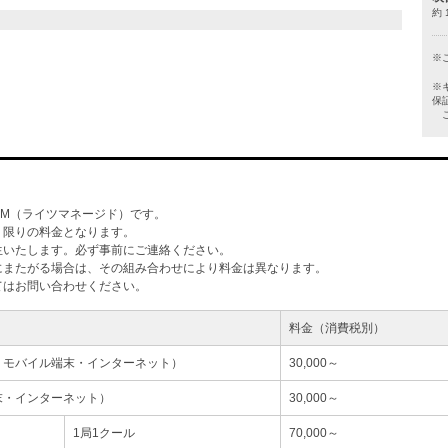
約 
※
※
保
ご
M（ライツマネージド）です。
」限りの料金となります。
生いたします。必ず事前にご連絡ください。
にまたがる場合は、その組み合わせにより料金は異なります。
てはお問い合わせください。
料金（消費税別）
・モバイル端末・インターネット）
30,000～
末・インターネット）
30,000～
1局1クール
70,000～