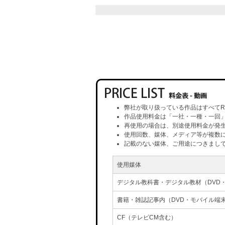
弊社が取り扱っている作品はすべてR
作品使用料金は「一社・一種・一回
再使用の場合は、別途使用料金が発
使用回数、媒体、メディア等が複数
記載のない媒体、ご用途につきまし
使用媒体
デジタル教科書・デジタル教材（DVD
書籍・雑誌記事内（DVD・モバイル端
CF（テレビCM含む）