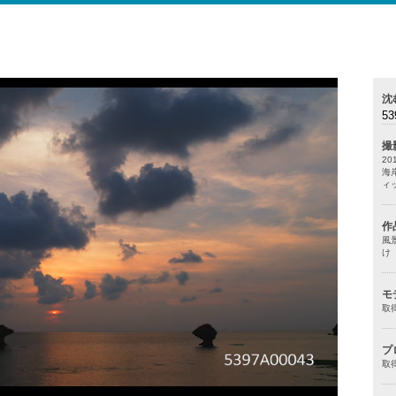
沈
53
撮
20
海
ィッ
作
風
け
モ
取
プ
取