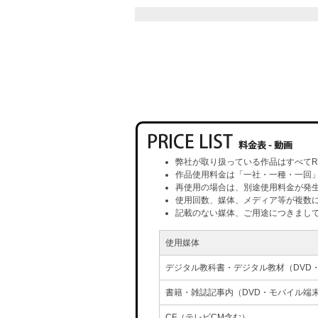
弊社が取り扱っている作品はすべてR
作品使用料金は「一社・一種・一回
再使用の場合は、別途使用料金が発
使用回数、媒体、メディア等が複数
記載のない媒体、ご用途につきまし
使用媒体
デジタル教科書・デジタル教材（DVD
書籍・雑誌記事内（DVD・モバイル端
CF（テレビCM含む）