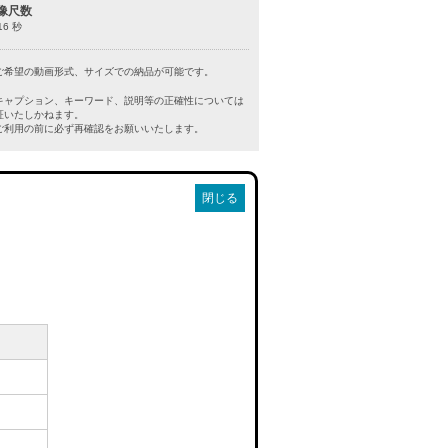
像尺数
16 秒
ご希望の動画形式、サイズでの納品が可能です。
キャプション、キーワード、説明等の正確性については
証いたしかねます。
利用の前に必ず再確認をお願いいたします。
閉じる