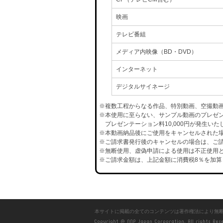
映画
テレビ番組
メディア内映像（BD・DVD）
インターネット
デジタルサイネージ
※複数工程からなる作品、特別動画、空撮動
※本使用に至らない、サンプル動画のプレゼ
プレゼンテーション料10,000円が発生いた
※本動画納品後にご使用をキャンセルされた場合
※ご請求書発行後のキャンセルの場合は、ご請
※無断使用、虚偽申請による使用は不正使用と
※ご請求金額は、上記金額に消費税8％を加算
本サイトに掲載の全てのコンテンツは著作権法により無