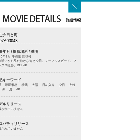
む夕日と海
97A00043
影年月 / 撮影場所 / 説明
16年8月 沖縄県 読谷村
岸沿いから見た静かな海と夕日。ノーマルスピード。フ
クス撮影。DCI 4K
品キーワード
景 動画素材 積雲 太陽 日の入り 夕日 夕焼
 海 夏 4K
デルリリース
得されていません
ロパティリリース
得されていません