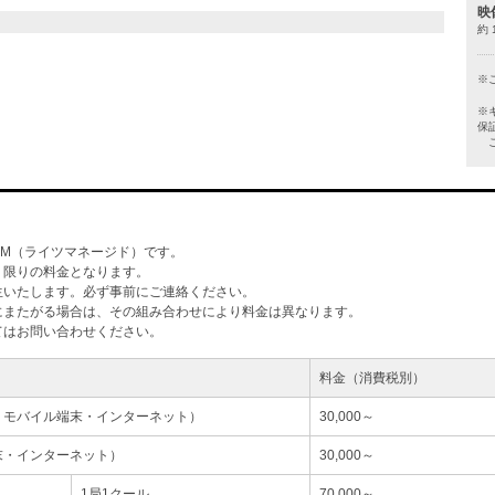
映
約 
※
※
保
ご
M（ライツマネージド）です。
」限りの料金となります。
生いたします。必ず事前にご連絡ください。
にまたがる場合は、その組み合わせにより料金は異なります。
てはお問い合わせください。
料金（消費税別）
・モバイル端末・インターネット）
30,000～
末・インターネット）
30,000～
1局1クール
70,000～