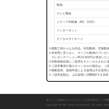
映画
テレビ番組
メディア内映像（BD・DVD）
インターネット
デジタルサイネージ
※複数工程からなる作品、特別動画、空撮動
※本使用に至らない、サンプル動画のプレゼ
プレゼンテーション料10,000円が発生いた
※本動画納品後にご使用をキャンセルされた場合
※ご請求書発行後のキャンセルの場合は、ご請
※無断使用、虚偽申請による使用は不正使用と
※ご請求金額は、上記金額に消費税8％を加算
本サイトに掲載の全てのコンテンツは著作権法により無