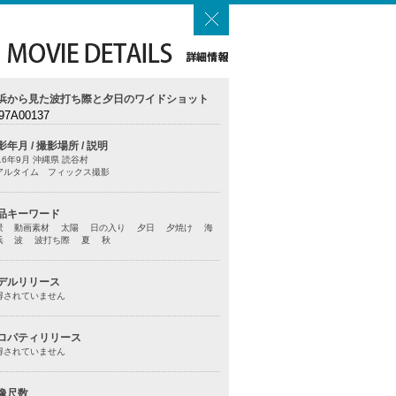
浜から見た波打ち際と夕日のワイドショット
97A00137
影年月 / 撮影場所 / 説明
16年9月 沖縄県 読谷村
アルタイム フィックス撮影
品キーワード
景 動画素材 太陽 日の入り 夕日 夕焼け 海
浜 波 波打ち際 夏 秋
デルリリース
得されていません
ロパティリリース
得されていません
像尺数