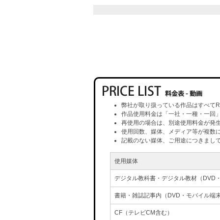
弊社が取り扱っている作品はすべてR
作品使用料金は「一社・一種・一回
再使用の場合は、別途使用料金が発
使用回数、媒体、メディア等が複数
記載のない媒体、ご用途につきまし
使用媒体
デジタル教科書・デジタル教材（DVD
書籍・雑誌記事内（DVD・モバイル端
CF（テレビCM含む）