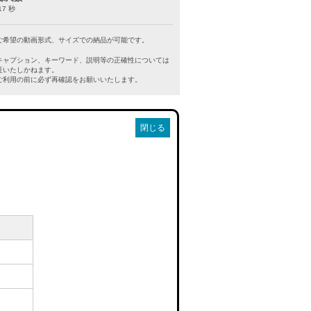
17 秒
ご希望の動画形式、サイズでの納品が可能です。
キャプション、キーワード、説明等の正確性については
証いたしかねます。
利用の前に必ず再確認をお願いいたします。
閉じる