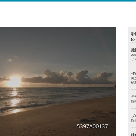
砂
53
撮
20
リ
作
風
砂
モ
取
プ
取
映