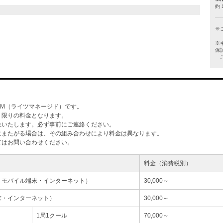
約 
※
※
保
ご
M（ライツマネージド）です。
」限りの料金となります。
生いたします。必ず事前にご連絡ください。
にまたがる場合は、その組み合わせにより料金は異なります。
てはお問い合わせください。
料金（消費税別）
・モバイル端末・インターネット）
30,000～
末・インターネット）
30,000～
1局1クール
70,000～