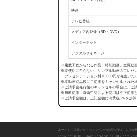
映画
テレビ番組
メディア内映像（BD・DVD）
インターネット
デジタルサイネージ
※複数工程からなる作品、特別動画、空撮動
※本使用に至らない、サンプル動画のプレゼ
プレゼンテーション料10,000円が発生いた
※本動画納品後にご使用をキャンセルされた場合
※ご請求書発行後のキャンセルの場合は、ご請
※無断使用、虚偽申請による使用は不正使用と
※ご請求金額は、上記金額に消費税8％を加算
本サイトに掲載の全てのコンテンツは著作権法により無