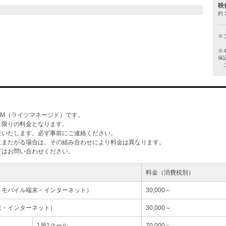
映
約 
※
※
保
ご
M（ライツマネージド）です。
」限りの料金となります。
生いたします。必ず事前にご連絡ください。
にまたがる場合は、その組み合わせにより料金は異なります。
てはお問い合わせください。
料金（消費税別）
・モバイル端末・インターネット）
30,000～
末・インターネット）
30,000～
1局1クール
70,000～