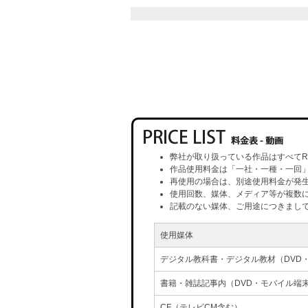
弊社が取り扱っている作品はすべてR
作品使用料金は「一社・一種・一回
再使用の場合は、別途使用料金が発
使用回数、媒体、メディア等が複数
記載のない媒体、ご用途につきまし
使用媒体
デジタル教科書・デジタル教材（DVD
書籍・雑誌記事内（DVD・モバイル端
CF（テレビCM含む）