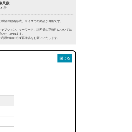
像尺数
15 秒
ご希望の動画形式、サイズでの納品が可能です。
キャプション、キーワード、説明等の正確性については
証いたしかねます。
利用の前に必ず再確認をお願いいたします。
閉じる