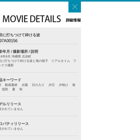
防に打ちつけて砕ける波
97A00156
影年月 / 撮影場所 / 説明
16年9月 沖縄県 北谷町
防に打ちつけて砕ける波と海の様子 リアルタイム フ
ックス撮影
品キーワード
景 動画素材 太陽 日の入り 夕日 夕焼け 海
 堤防 夏 秋
デルリリース
得されていません
ロパティリリース
得されていません