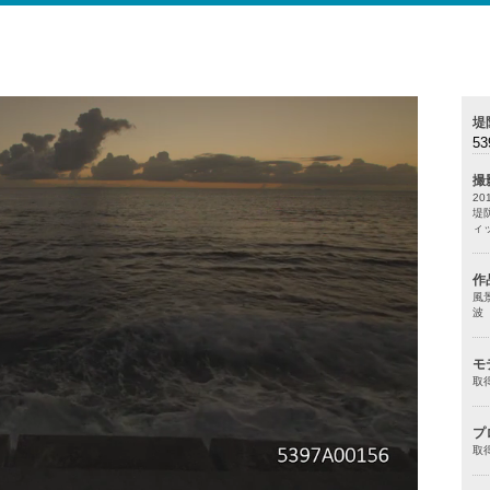
堤
53
撮
20
堤
ィ
作
風
波
モ
取
プ
取