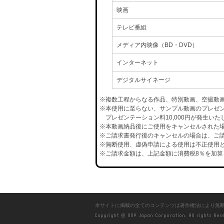
映画
テレビ番組
メディア内映像（BD・DVD）
インターネット
デジタルサイネージ
※複数工程からなる作品、特別動画、空撮動
※本使用に至らない、サンプル動画のプレゼ
プレゼンテーション料10,000円が発生いた
※本動画納品後にご使用をキャンセルされた場合
※ご請求書発行後のキャンセルの場合は、ご請
※無断使用、虚偽申請による使用は不正使用と
※ご請求金額は、上記金額に消費税8％を加算
本サイトに掲載の全てのコンテンツは著作権法により無