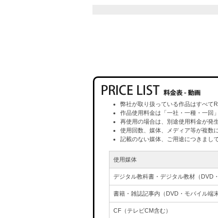
弊社が取り扱っている作品はすべてR
作品使用料金は「一社・一種・一回
再使用の場合は、別途使用料金が発
使用回数、媒体、メディア等が複数
記載のない媒体、ご用途につきまし
使用媒体
デジタル教科書・デジタル教材（DVD
書籍・雑誌記事内（DVD・モバイル端
CF（テレビCM含む）