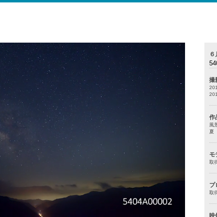
６
54
撮
20
20
作
風
夏
モ
取
プ
取
映