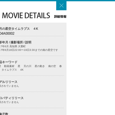
月の星空タイムラプス ４K
04A00002
影年月 / 撮影場所 / 説明
17年6月 高知県 大豊町
17年6月18日22:00〜19日3:30までの南の星空です
品キーワード
景 動画素材 星 天の川 星の動き 南の空 春
 タイムラプス 4K
デルリリース
得されていません
ロパティリリース
得されていません
像尺数