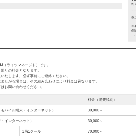
約 
※
※
保
ご
M（ライツマネージド）です。
」限りの料金となります。
生いたします。必ず事前にご連絡ください。
にまたがる場合は、その組み合わせにより料金は異なります。
てはお問い合わせください。
料金（消費税別）
・モバイル端末・インターネット）
30,000～
末・インターネット）
30,000～
1局1クール
70,000～