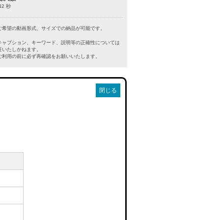
42 秒
ご希望の動画形式、サイズでの納品が可能です。
キャプション、キーワード、説明等の正確性については
証いたしかねます。
利用の前に必ず再確認をお願いいたします。
閉じる