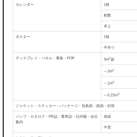
カレンダー
1枚
枚数
卓上
ポスター
1枚
中吊り
ディスプレイ・パネル・看板・POP
2
3m
超
2
～3m
2
～1m
2
～0.25m
ジャケット・ステッカー・パッケージ・包装紙・紙袋・封筒
パンフ・カタログ・PR誌・業界誌・社内報・会社
表紙
案内
中頁