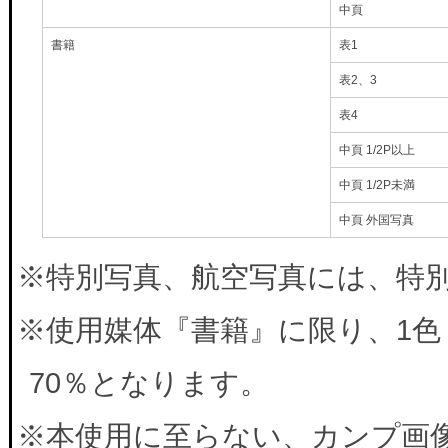
中頁
書籍
表1
表2、3
表4
中頁 1/2P以上
中頁 1/2P未満
中頁 外国写真
※特別写真、航空写真には、特別料
※使用媒体『書籍』に限り、1色
70％となります。
※本使用に至らない、カンプ画