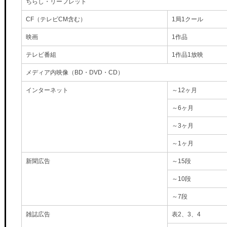
ちらし・リーフレット
CF（テレビCM含む）
1局1クール
映画
1作品
テレビ番組
1作品1放映
メディア内映像（BD・DVD・CD）
インターネット
～12ヶ月
～6ヶ月
～3ヶ月
～1ヶ月
新聞広告
～15段
～10段
～7段
雑誌広告
表2、3、4