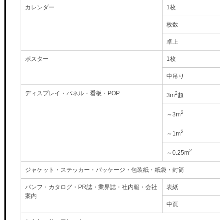
カレンダー
1枚
枚数
卓上
ポスター
1枚
中吊り
ディスプレイ・パネル・看板・POP
2
3m
超
2
～3m
2
～1m
2
～0.25m
ジャケット・ステッカー・パッケージ・包装紙・紙袋・封筒
パンフ・カタログ・PR誌・業界誌・社内報・会社
表紙
案内
中頁