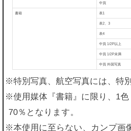
中頁
書籍
表1
表2、3
表4
中頁 1/2P以上
中頁 1/2P未満
中頁 外国写真
※特別写真、航空写真には、特別料
※使用媒体『書籍』に限り、1色
70％となります。
※本使用に至らない、カンプ画