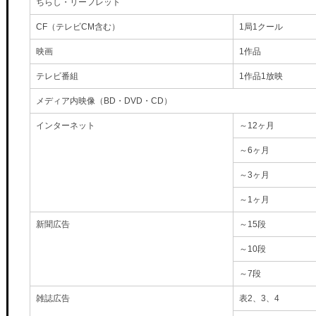
ちらし・リーフレット
CF（テレビCM含む）
1局1クール
映画
1作品
テレビ番組
1作品1放映
メディア内映像（BD・DVD・CD）
インターネット
～12ヶ月
～6ヶ月
～3ヶ月
～1ヶ月
新聞広告
～15段
～10段
～7段
雑誌広告
表2、3、4