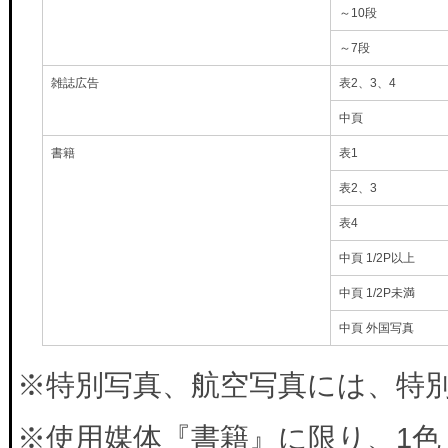
～10段
～7段
雑誌広告
表2、3、4
中頁
書籍
表1
表2、3
表4
中頁 1/2P以上
中頁 1/2P未満
中頁 外国写真
※特別写真、航空写真には、特別料
※使用媒体『書籍』に限り、1色