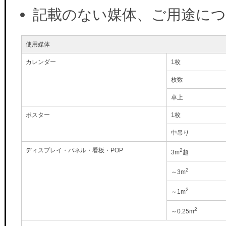
記載のない媒体、ご用途に
使用媒体
カレンダー
1枚
枚数
卓上
ポスター
1枚
中吊り
ディスプレイ・パネル・看板・POP
2
3m
超
2
～3m
2
～1m
2
～0.25m