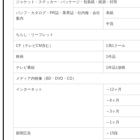
ジャケット・ステッカー・パッケージ・包装紙・紙袋・封筒
パンフ・カタログ・PR誌・業界誌・社内報・会社
表紙
案内
中頁
ちらし・リーフレット
CF（テレビCM含む）
1局1クール
映画
1作品
テレビ番組
1作品1放映
メディア内映像（BD・DVD・CD）
インターネット
～12ヶ月
～6ヶ月
～3ヶ月
～1ヶ月
新聞広告
～15段