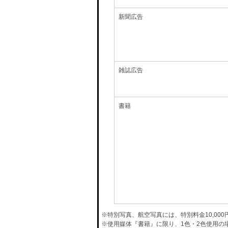
新聞広告
雑誌広告
書籍
※特別写真、航空写真には、特別料金10,00
※使用媒体『書籍』に限り、1色・2色使用の