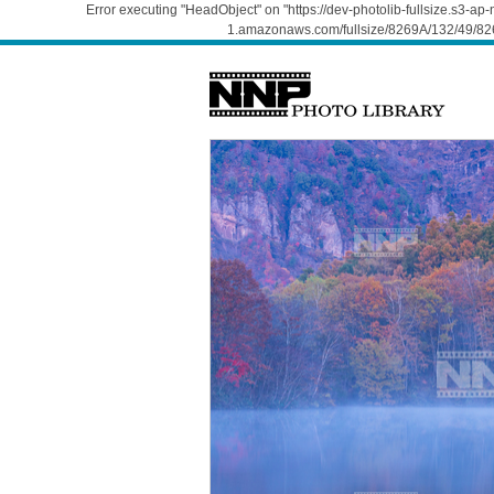
Error executing "HeadObject" on "https://dev-photolib-fullsize.s3-a
1.amazonaws.com/fullsize/8269A/132/49/826