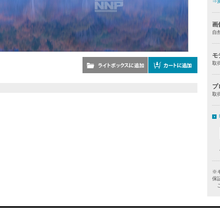
⇒
画
自
モ
取
プ
取
※
保
ご