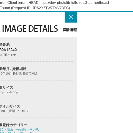
: Client error: `HEAD https://dev-photolib-fullsize.s3-ap-northeast-
Not Found (Request-ID: JR62YZTW7FVV73PG) -
隠鏡池
69A13249
の紅葉とモヤ
影年月 / 撮影場所
20年10月 長野県 長野市戸隠
像サイズ
20
px ×
4480
px
ァイルサイズ
0 MB （展開 86.1MB）
像登録カテゴリー
天文・気象
⇒その他
⇒その他