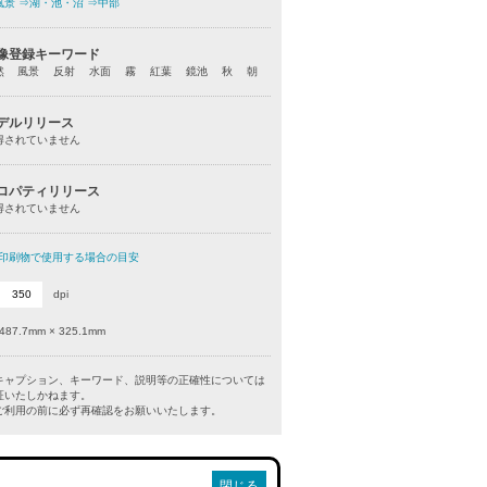
風景
⇒湖・池・沼
⇒中部
像登録キーワード
然 風景 反射 水面 霧 紅葉 鏡池 秋 朝
デルリリース
得されていません
ロパティリリース
得されていません
印刷物で使用する場合の目安
dpi
487.7mm × 325.1mm
キャプション、キーワード、説明等の正確性については
証いたしかねます。
利用の前に必ず再確認をお願いいたします。
閉じる