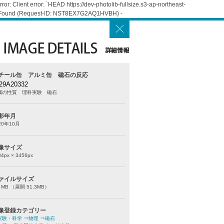
: Client error: `HEAD https://dev-photolib-fullsize.s3-ap-northeast-
Not Found (Request-ID: NST8EX7G2AQ1HVBH) -
チール缶 アルミ缶 磁石の反応
29A20332
属の性質 理科実験 磁石
影年月
20年10月
像サイズ
84
px ×
3456
px
ァイルサイズ
0 MB （展開 51.3MB）
像登録カテゴリー
実験・科学
⇒物理
⇒磁石