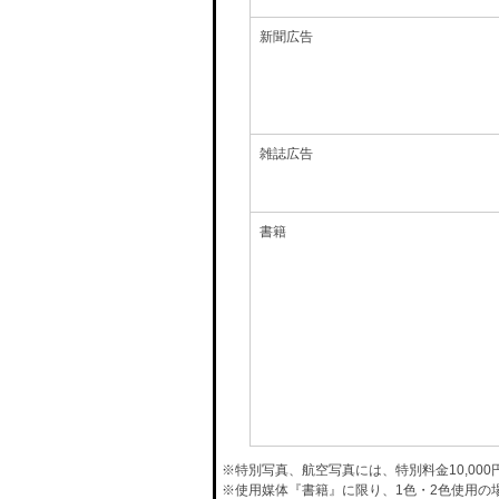
新聞広告
雑誌広告
書籍
※特別写真、航空写真には、特別料金10,00
※使用媒体『書籍』に限り、1色・2色使用の