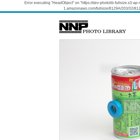
Error executing "HeadObject" on "https://dev-photolib-fullsize.s3-a
1.amazonaws.com/fullsize/8129A/203/32/812