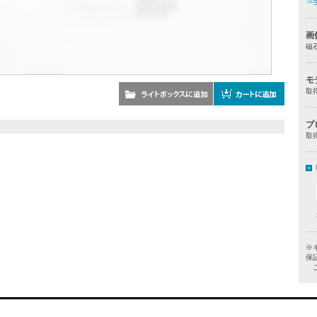
⇒
画
磁
モ
取
プ
取
※
保
ご