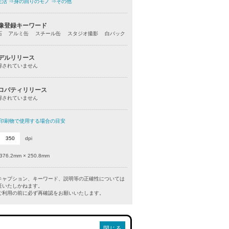
生活
⇒身の回りのモノ
⇒その他
像登録キーワード
石 アルミ缶 スチール缶 スタジオ撮影 白バック
デルリリース
得されていません
ロパティリリース
得されていません
印刷物で使用する場合の目安
dpi
376.2mm × 250.8mm
キャプション、キーワード、説明等の正確性については
証いたしかねます。
利用の前に必ず再確認をお願いいたします。
閉じる