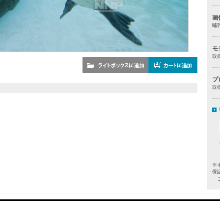
画
哺
モ
取
プ
取
※
保
ご