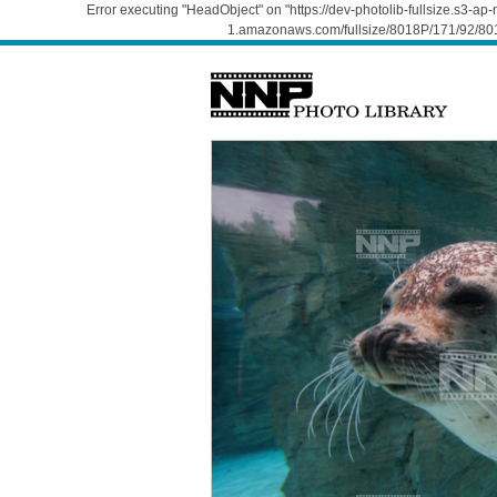
Error executing "HeadObject" on "https://dev-photolib-fullsize.s3-a
1.amazonaws.com/fullsize/8018P/171/92/801