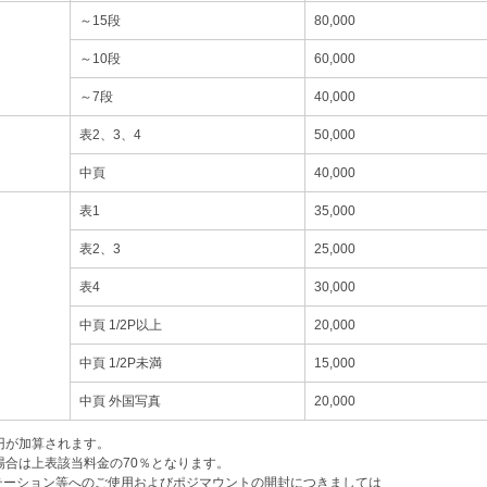
～15段
80,000
～10段
60,000
～7段
40,000
表2、3、4
50,000
中頁
40,000
表1
35,000
表2、3
25,000
表4
30,000
中頁 1/2P以上
20,000
中頁 1/2P未満
15,000
中頁 外国写真
20,000
0円が加算されます。
場合は上表該当料金の70％となります。
テーション等へのご使用およびポジマウントの開封につきましては