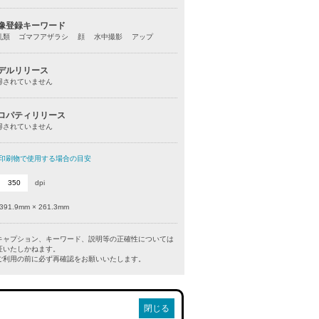
像登録キーワード
乳類 ゴマフアザラシ 顔 水中撮影 アップ
デルリリース
得されていません
ロパティリリース
得されていません
印刷物で使用する場合の目安
dpi
391.9mm × 261.3mm
キャプション、キーワード、説明等の正確性については
証いたしかねます。
利用の前に必ず再確認をお願いいたします。
閉じる