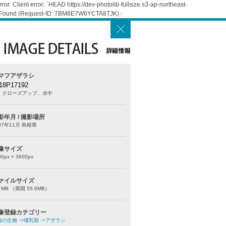
: Client error: `HEAD https://dev-photolib-fullsize.s3-ap-northeast-
Not Found (Request-ID: 7BM8E7W6YCTA8TJK) -
マフアザラシ
18P17192
、クローズアップ、水中
影年月 / 撮影場所
07年11月 島根県
像サイズ
00
px ×
3600
px
ァイルサイズ
0 MB （展開 55.6MB）
像登録カテゴリー
海の生物
⇒哺乳類
⇒アザラシ