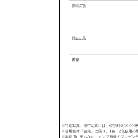
新聞広告
雑誌広告
書籍
※特別写真、航空写真には、特別料金10,00
※使用媒体『書籍』に限り、1色・2色使用の
※本使用に至らない、カンプ画像のプレゼン