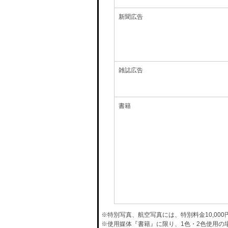
新聞広告
雑誌広告
書籍
※特別写真、航空写真には、特別料金10,00
※使用媒体『書籍』に限り、1色・2色使用の