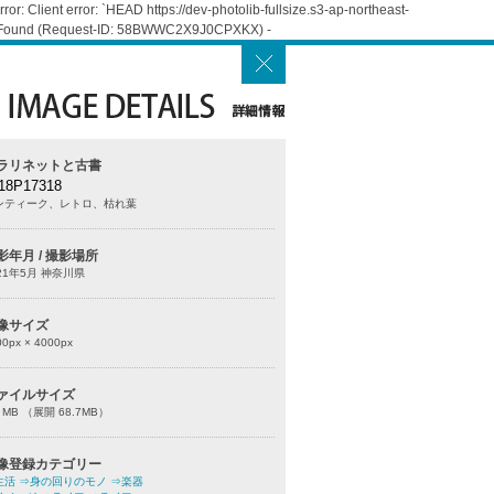
: Client error: `HEAD https://dev-photolib-fullsize.s3-ap-northeast-
Not Found (Request-ID: 58BWWC2X9J0CPXKX) -
ラリネットと古書
18P17318
ンティーク、レトロ、枯れ葉
影年月 / 撮影場所
21年5月 神奈川県
像サイズ
00
px ×
4000
px
ァイルサイズ
0 MB （展開 68.7MB）
像登録カテゴリー
生活
⇒身の回りのモノ
⇒楽器