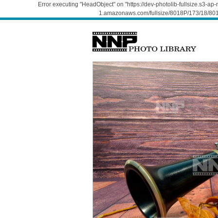
Error executing "HeadObject" on "https://dev-photolib-fullsize.s3-a
1.amazonaws.com/fullsize/8018P/173/18/801