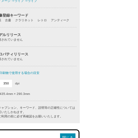
イメージ
⇒ライフ
⇒ライフ
像登録キーワード
葉 古書 クラリネット レトロ アンティーク
デルリリース
得されていません
ロパティリリース
得されていません
印刷物で使用する場合の目安
dpi
435.4mm × 290.3mm
キャプション、キーワード、説明等の正確性については
証いたしかねます。
利用の前に必ず再確認をお願いいたします。
閉じる