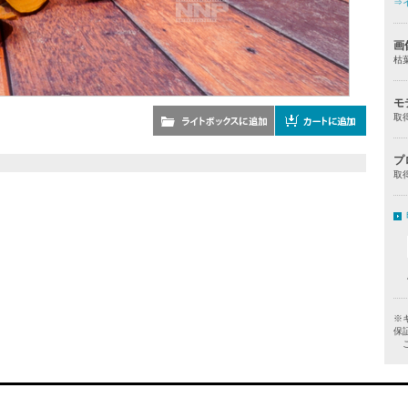
⇒
画
枯
モ
取
プ
取
※
保
ご