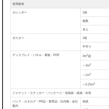
使用媒体
カレンダー
1枚
枚数
卓上
ポスター
1枚
中吊り
ディスプレイ・パネル・看板・POP
2
3m
超
2
～3m
2
～1m
2
～0.25m
ジャケット・ステッカー・パッケージ・包装紙・紙袋・封筒
パンフ・カタログ・PR誌・業界誌・社内報・会社
表紙
案内