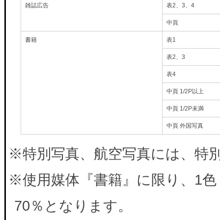
雑誌広告
表2、3、4
中頁
書籍
表1
表2、3
表4
中頁 1/2P以上
中頁 1/2P未満
中頁 外国写真
※特別写真、航空写真には、特別料
※使用媒体『書籍』に限り、1色
70％となります。