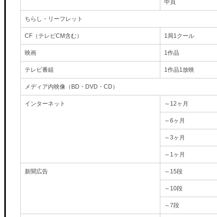
中頁
ちらし・リーフレット
CF（テレビCM含む）
1局1クール
映画
1作品
テレビ番組
1作品1放映
メディア内映像（BD・DVD・CD）
インターネット
～12ヶ月
～6ヶ月
～3ヶ月
～1ヶ月
新聞広告
～15段
～10段
～7段