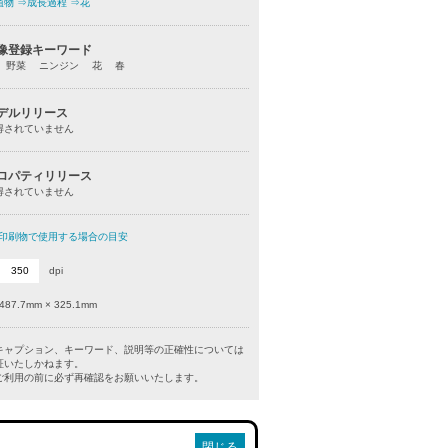
植物
⇒成長過程
⇒花
像登録キーワード
 野菜 ニンジン 花 春
デルリリース
得されていません
ロパティリリース
得されていません
印刷物で使用する場合の目安
dpi
487.7mm × 325.1mm
キャプション、キーワード、説明等の正確性については
証いたしかねます。
利用の前に必ず再確認をお願いいたします。
閉じる