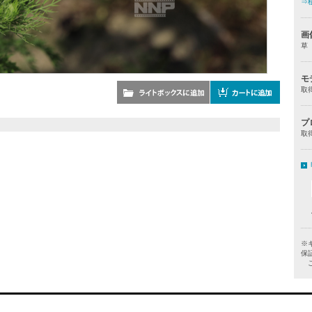
⇒
画
草
モ
取
プ
取
※
保
ご