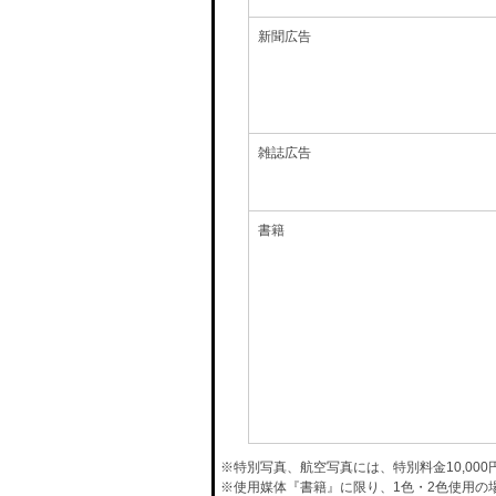
新聞広告
雑誌広告
書籍
※特別写真、航空写真には、特別料金10,00
※使用媒体『書籍』に限り、1色・2色使用の