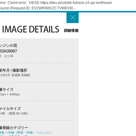
: Client error: `HEAD https://dev-photolib-fullsize.s3-ap-northeast-
Not Found (Request-ID: EV2WR9W1ZC7VWEV8) -
ンジンの花
83A08987
菜 セリ科
影年月 / 撮影場所
21年5月 茨城県 利根町
像サイズ
20
px ×
4480
px
ァイルサイズ
0 MB （展開 86.1MB）
像登録カテゴリー
植物
⇒作物（野菜・作物）
⇒ニンジン