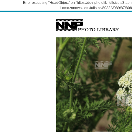
Error executing "HeadObject" on "https://dev-photolib-fullsize.s3-a
1.amazonaws.com/fullsize/8083A/089/87/808