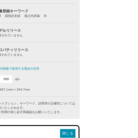
像登録キーワード
景 国指定史跡 堀之内貝塚 冬
デルリリース
得されていません
ロパティリリース
得されていません
印刷物で使用する場合の目安
dpi
397.1mm × 264.7mm
キャプション、キーワード、説明等の正確性については
証いたしかねます。
利用の前に必ず再確認をお願いいたします。
閉じる