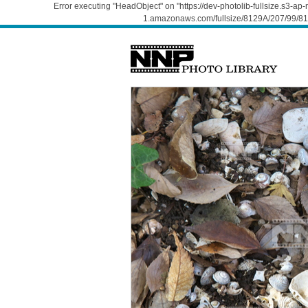
Error executing "HeadObject" on "https://dev-photolib-fullsize.s3-a
1.amazonaws.com/fullsize/8129A/207/99/812