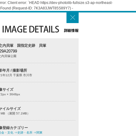
: Client error: `HEAD https://dev-photolib-fullsize.s3-ap-northeast-
Not Found (Request-ID: 7K3A83JWT85S89Y7) -
之内貝塚 国指定史跡 貝塚
29A20799
之内貝塚公園
影年月 / 撮影場所
21年12月 千葉県 市川市
像サイズ
72
px ×
3648
px
ァイルサイズ
0 MB （展開 57.1MB）
像登録カテゴリー
社会・文化
⇒史跡・名所
⇒関東