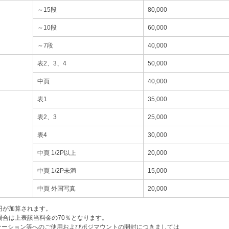
～15段
80,000
～10段
60,000
～7段
40,000
表2、3、4
50,000
中頁
40,000
表1
35,000
表2、3
25,000
表4
30,000
中頁 1/2P以上
20,000
中頁 1/2P未満
15,000
中頁 外国写真
20,000
0円が加算されます。
場合は上表該当料金の70％となります。
テーション等へのご使用およびポジマウントの開封につきましては