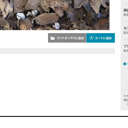
画
風
モ
取
プ
取
※
保
ご