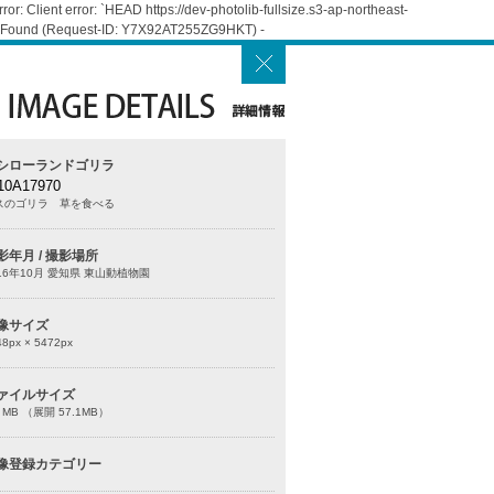
: Client error: `HEAD https://dev-photolib-fullsize.s3-ap-northeast-
Not Found (Request-ID: Y7X92AT255ZG9HKT) -
シローランドゴリラ
10A17970
スのゴリラ 草を食べる
影年月 / 撮影場所
16年10月 愛知県 東山動植物園
像サイズ
48
px ×
5472
px
ァイルサイズ
0 MB （展開 57.1MB）
像登録カテゴリー