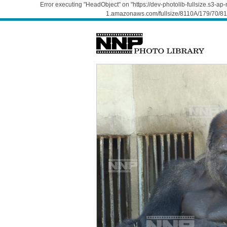
Error executing "HeadObject" on "https://dev-photolib-fullsize.s3-a
1.amazonaws.com/fullsize/8110A/179/70/811