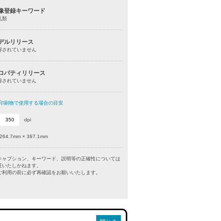
像登録キーワード
乳類
デルリリース
得されていません
ロパティリリース
得されていません
印刷物で使用する場合の目安
dpi
264.7mm × 397.1mm
キャプション、キーワード、説明等の正確性については
証いたしかねます。
利用の前に必ず再確認をお願いいたします。