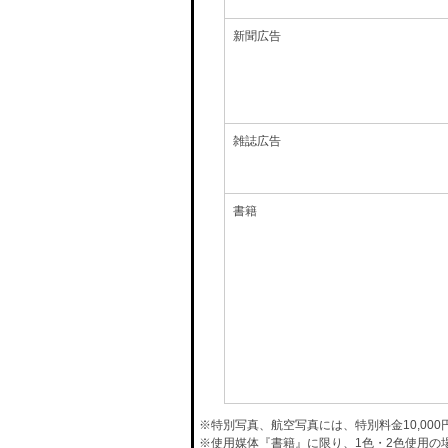
新聞広告
雑誌広告
書籍
※特別写真、航空写真には、特別料金10,00
※使用媒体『書籍』に限り、1色・2色使用の