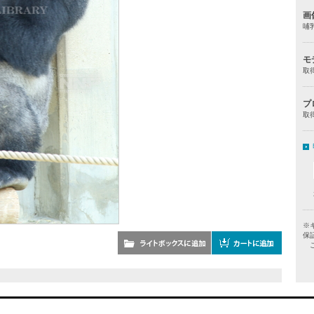
画
哺
モ
取
プ
取
※
保
ご