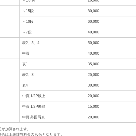
～1ヶ月
20,000
～15段
80,000
～10段
60,000
～7段
40,000
表2、3、4
50,000
中頁
40,000
表1
35,000
表2、3
25,000
表4
30,000
中頁 1/2P以上
20,000
中頁 1/2P未満
15,000
中頁 外国写真
20,000
0円が加算されます。
場合は上表該当料金の70％となります。