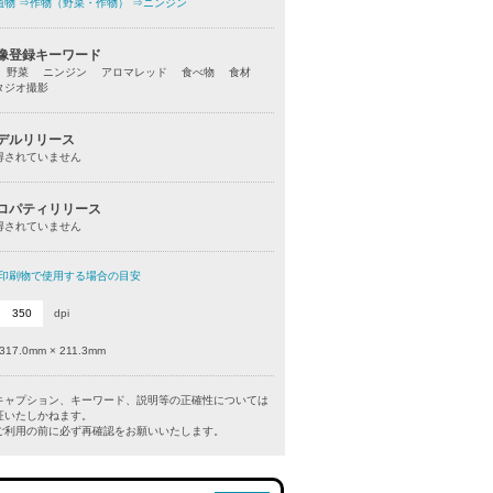
植物
⇒作物（野菜・作物）
⇒ニンジン
像登録キーワード
 野菜 ニンジン アロマレッド 食べ物 食材
タジオ撮影
デルリリース
得されていません
ロパティリリース
得されていません
印刷物で使用する場合の目安
dpi
317.0mm × 211.3mm
キャプション、キーワード、説明等の正確性については
証いたしかねます。
利用の前に必ず再確認をお願いいたします。