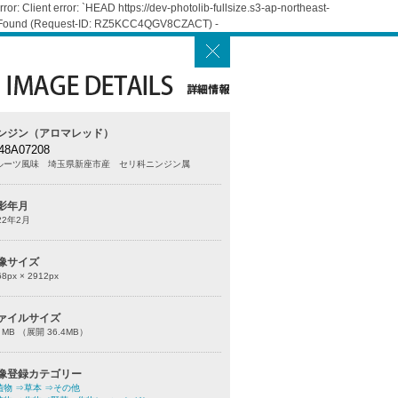
: Client error: `HEAD https://dev-photolib-fullsize.s3-ap-northeast-
Not Found (Request-ID: RZ5KCC4QGV8CZACT) -
ンジン（アロマレッド）
48A07208
ルーツ風味 埼玉県新座市産 セリ科ニンジン属
影年月
22年2月
像サイズ
68
px ×
2912
px
ァイルサイズ
0 MB （展開 36.4MB）
像登録カテゴリー
植物
⇒草本
⇒その他