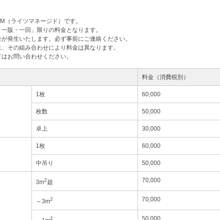
M（ライツマネージド）です。
・一版・一回」限りの料金となります。
金が発生いたします。必ず事前にご連絡ください。
は、その組み合わせにより料金は異なります。
てはお問い合わせください。
料金（消費税別）
1枚
60,000
枚数
50,000
卓上
30,000
1枚
60,000
中吊り
50,000
70,000
2
3m
超
70,000
2
～3m
50,000
2