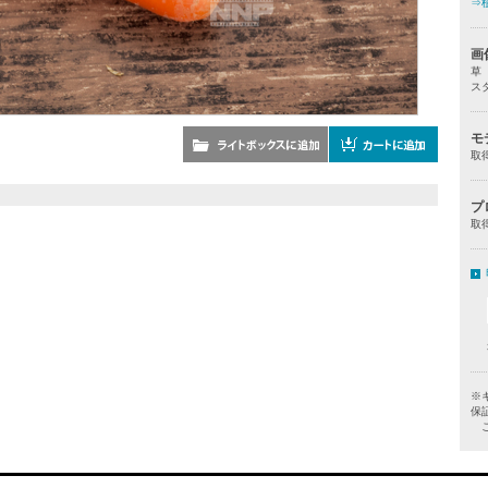
⇒
画
草
ス
モ
取
プ
取
※
保
ご