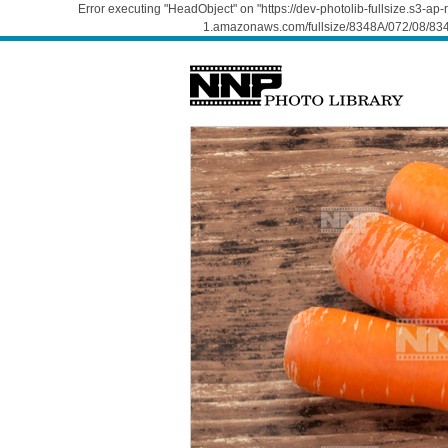
Error executing "HeadObject" on "https://dev-photolib-fullsize.s3-a
1.amazonaws.com/fullsize/8348A/072/08/834