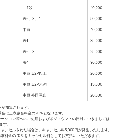
～7段
40,000
表2、3、4
50,000
中頁
40,000
表1
35,000
表2、3
25,000
表4
30,000
中頁 1/2P以上
20,000
中頁 1/2P未満
15,000
中頁 外国写真
20,000
0円が加算されます。
場合は上表該当料金の70％となります。
テーション等へのご使用およびポジマウントの開封につきましては
します。
ャンセルされた場合は、キャンセル料5,000円が発生いたします。
求料金の70％をキャンセル料としてお支払いいただきます。