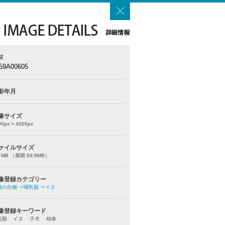
ヌ
59A00605
影年月
像サイズ
00
px ×
4066
px
ァイルサイズ
1 MB （展開 69.8MB）
像登録カテゴリー
陸の生物
⇒哺乳類
⇒イヌ
像登録キーワード
乳類 イヌ 子犬 幼体