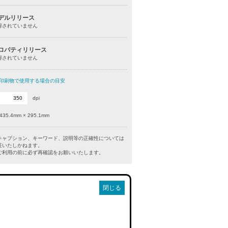
デルリリース
得されていません
ロパティリリース
得されていません
印刷物で使用する場合の目安
dpi
435.4mm × 295.1mm
キャプション、キーワード、説明等の正確性については
証いたしかねます。
利用の前に必ず再確認をお願いいたします。
閉じる