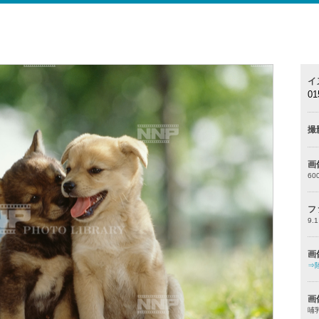
イ
01
撮
画
60
フ
9.
画
⇒
画
哺