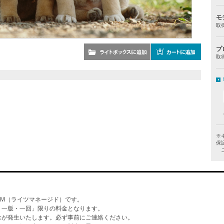
モ
取
プ
取
※
保
ご
M（ライツマネージド）です。
・一版・一回」限りの料金となります。
金が発生いたします。必ず事前にご連絡ください。