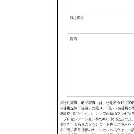
雑誌広告
書籍
※特別写真、航空写真には、特別料金10,00
※使用媒体『書籍』に限り、1色・2色使用の
※本使用に至らない、カンプ画像のプレゼン
プレゼンテーション料5,000円が発生いた
※本データ画像のダウンロード後にご使用をキ
※ご請求書発行後のキャンセルの場合は、ご請