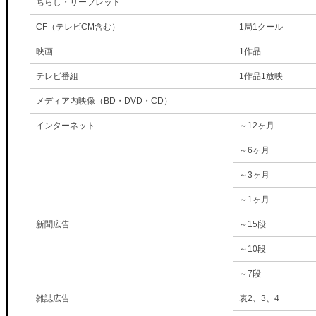
ちらし・リーフレット
CF（テレビCM含む）
1局1クール
映画
1作品
テレビ番組
1作品1放映
メディア内映像（BD・DVD・CD）
インターネット
～12ヶ月
～6ヶ月
～3ヶ月
～1ヶ月
新聞広告
～15段
～10段
～7段
雑誌広告
表2、3、4