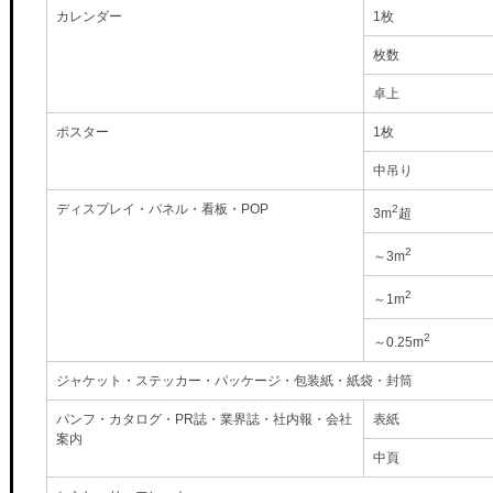
カレンダー
1枚
枚数
卓上
ポスター
1枚
中吊り
ディスプレイ・パネル・看板・POP
2
3m
超
2
～3m
2
～1m
2
～0.25m
ジャケット・ステッカー・パッケージ・包装紙・紙袋・封筒
パンフ・カタログ・PR誌・業界誌・社内報・会社
表紙
案内
中頁