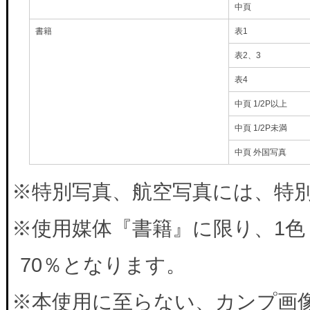
中頁
書籍
表1
表2、3
表4
中頁 1/2P以上
中頁 1/2P未満
中頁 外国写真
※特別写真、航空写真には、特別料
※使用媒体『書籍』に限り、1色
70％となります。
※本使用に至らない、カンプ画