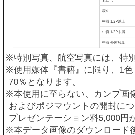
表2、3
表4
中頁 1/2P以上
中頁 1/2P未満
中頁 外国写真
※特別写真、航空写真には、特別料
※使用媒体『書籍』に限り、1色
70％となります。
※本使用に至らない、カンプ画
およびポジマウントの開封につ
プレゼンテーション料5,000
※本データ画像のダウンロード