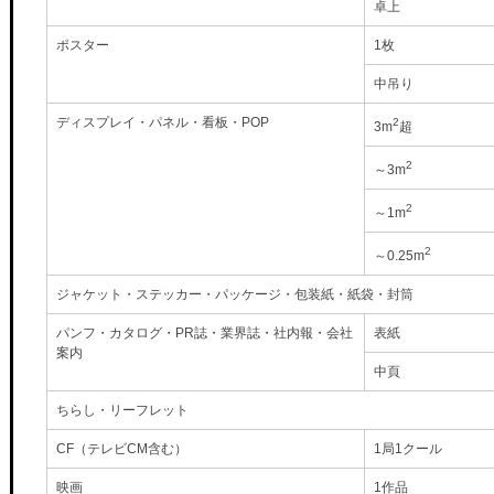
卓上
ポスター
1枚
中吊り
ディスプレイ・パネル・看板・POP
2
3m
超
2
～3m
2
～1m
2
～0.25m
ジャケット・ステッカー・パッケージ・包装紙・紙袋・封筒
パンフ・カタログ・PR誌・業界誌・社内報・会社
表紙
案内
中頁
ちらし・リーフレット
CF（テレビCM含む）
1局1クール
映画
1作品