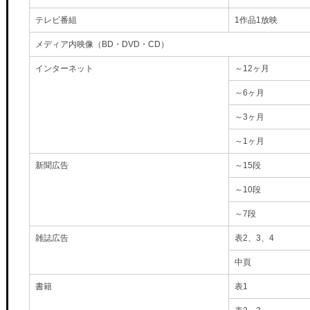
テレビ番組
1作品1放映
メディア内映像（BD・DVD・CD）
インターネット
～12ヶ月
～6ヶ月
～3ヶ月
～1ヶ月
新聞広告
～15段
～10段
～7段
雑誌広告
表2、3、4
中頁
書籍
表1