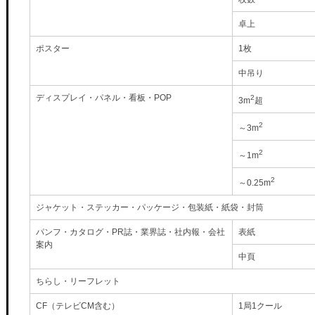
卓上
ポスター
1枚
中吊り
ディスプレイ・パネル・看板・POP
2
3m
超
2
～3m
2
～1m
2
～0.25m
ジャケット・ステッカー・パッケージ・包装紙・紙袋・封筒
パンフ・カタログ・PR誌・業界誌・社内報・会社
表紙
案内
中頁
ちらし・リーフレット
CF（テレビCM含む）
1局1クール