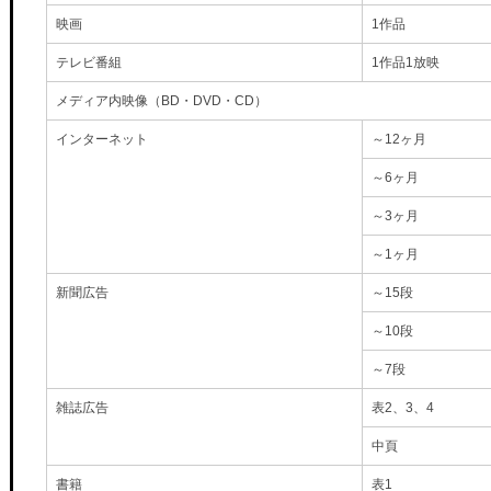
映画
1作品
テレビ番組
1作品1放映
メディア内映像（BD・DVD・CD）
インターネット
～12ヶ月
～6ヶ月
～3ヶ月
～1ヶ月
新聞広告
～15段
～10段
～7段
雑誌広告
表2、3、4
中頁
書籍
表1