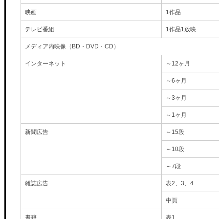
映画
1作品
テレビ番組
1作品1放映
メディア内映像（BD・DVD・CD）
インターネット
～12ヶ月
～6ヶ月
～3ヶ月
～1ヶ月
新聞広告
～15段
～10段
～7段
雑誌広告
表2、3、4
中頁
書籍
表1