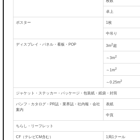
枚数
卓上
ポスター
1枚
中吊り
ディスプレイ・パネル・看板・POP
2
3m
超
2
～3m
2
～1m
2
～0.25m
ジャケット・ステッカー・パッケージ・包装紙・紙袋・封筒
パンフ・カタログ・PR誌・業界誌・社内報・会社
表紙
案内
中頁
ちらし・リーフレット
CF（テレビCM含む）
1局1クール