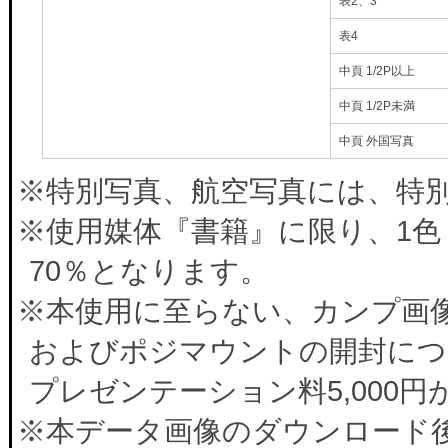
表2、3
表4
中頁 1/2P以上
中頁 1/2P未満
中頁 外国写真
※特別写真、航空写真には、特別料
※使用媒体『書籍』に限り、1色
70％となります。
※本使用に至らない、カンプ画
およびポジマウントの開封につ
プレゼンテーション料5,000
※本データ画像のダウンロード