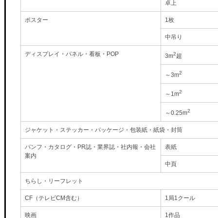
卓上
ポスター
1枚
中吊り
ディスプレイ・パネル・看板・POP
2
3m
超
2
～3m
2
～1m
2
～0.25m
ジャケット・ステッカー・パッケージ・包装紙・紙袋・封筒
パンフ・カタログ・PR誌・業界誌・社内報・会社
表紙
案内
中頁
ちらし・リーフレット
CF（テレビCM含む）
1局1クール
映画
1作品