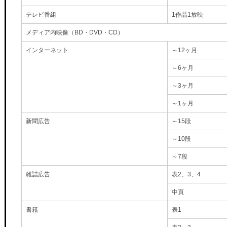
テレビ番組
1作品1放映
メディア内映像（BD・DVD・CD）
インターネット
～12ヶ月
～6ヶ月
～3ヶ月
～1ヶ月
新聞広告
～15段
～10段
～7段
雑誌広告
表2、3、4
中頁
書籍
表1