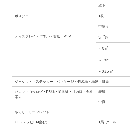
卓上
ポスター
1枚
中吊り
ディスプレイ・パネル・看板・POP
2
3m
超
2
～3m
2
～1m
2
～0.25m
ジャケット・ステッカー・パッケージ・包装紙・紙袋・封筒
パンフ・カタログ・PR誌・業界誌・社内報・会社
表紙
案内
中頁
ちらし・リーフレット
CF（テレビCM含む）
1局1クール