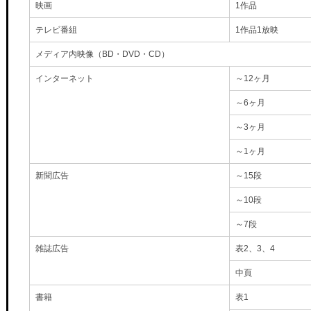
映画
1作品
テレビ番組
1作品1放映
メディア内映像（BD・DVD・CD）
インターネット
～12ヶ月
～6ヶ月
～3ヶ月
～1ヶ月
新聞広告
～15段
～10段
～7段
雑誌広告
表2、3、4
中頁
書籍
表1