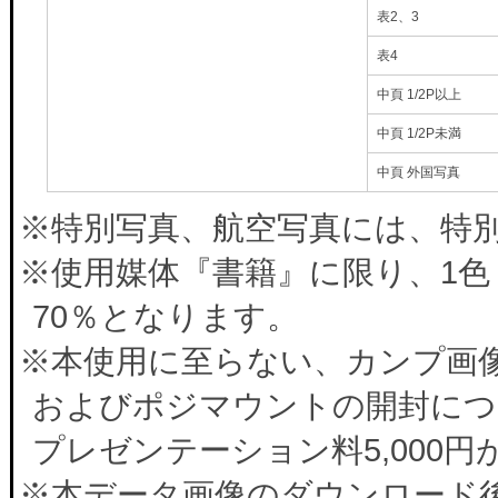
表2、3
表4
中頁 1/2P以上
中頁 1/2P未満
中頁 外国写真
※特別写真、航空写真には、特別料
※使用媒体『書籍』に限り、1色
70％となります。
※本使用に至らない、カンプ画
およびポジマウントの開封につ
プレゼンテーション料5,000
※本データ画像のダウンロード