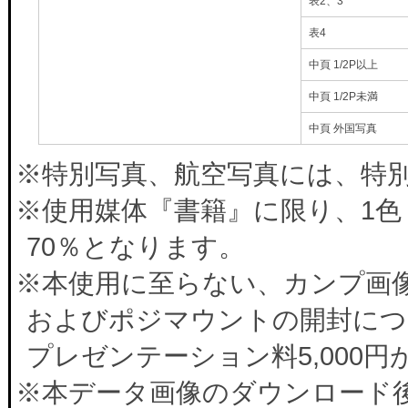
表2、3
表4
中頁 1/2P以上
中頁 1/2P未満
中頁 外国写真
※特別写真、航空写真には、特別料
※使用媒体『書籍』に限り、1色
70％となります。
※本使用に至らない、カンプ画
およびポジマウントの開封につ
プレゼンテーション料5,000
※本データ画像のダウンロード