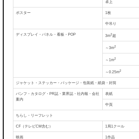
卓上
ポスター
1枚
中吊り
ディスプレイ・パネル・看板・POP
2
3m
超
2
～3m
2
～1m
2
～0.25m
ジャケット・ステッカー・パッケージ・包装紙・紙袋・封筒
パンフ・カタログ・PR誌・業界誌・社内報・会社
表紙
案内
中頁
ちらし・リーフレット
CF（テレビCM含む）
1局1クール
映画
1作品