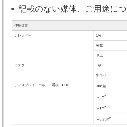
記載のない媒体、ご用途に
使用媒体
カレンダー
1枚
枚数
卓上
ポスター
1枚
中吊り
ディスプレイ・パネル・看板・POP
2
3m
超
2
～3m
2
～1m
2
～0.25m