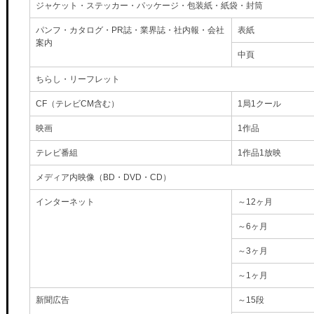
ジャケット・ステッカー・パッケージ・包装紙・紙袋・封筒
パンフ・カタログ・PR誌・業界誌・社内報・会社
表紙
案内
中頁
ちらし・リーフレット
CF（テレビCM含む）
1局1クール
映画
1作品
テレビ番組
1作品1放映
メディア内映像（BD・DVD・CD）
インターネット
～12ヶ月
～6ヶ月
～3ヶ月
～1ヶ月
新聞広告
～15段