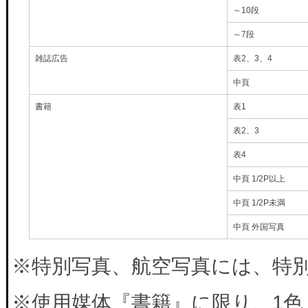
～10段
～7段
雑誌広告
表2、3、4
中頁
書籍
表1
表2、3
表4
中頁 1/2P以上
中頁 1/2P未満
中頁 外国写真
※特別写真、航空写真には、特別料
※使用媒体『書籍』に限り、1色