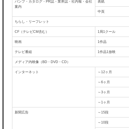
パンフ・カタログ・PR誌・業界誌・社内報・会社
表紙
案内
中頁
ちらし・リーフレット
CF（テレビCM含む）
1局1クール
映画
1作品
テレビ番組
1作品1放映
メディア内映像（BD・DVD・CD）
インターネット
～12ヶ月
～6ヶ月
～3ヶ月
～1ヶ月
新聞広告
～15段
～10段