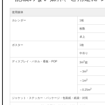
使用媒体
カレンダー
1枚
枚数
卓上
ポスター
1枚
中吊り
ディスプレイ・パネル・看板・POP
2
3m
超
2
～3m
2
～1m
2
～0.25m
ジャケット・ステッカー・パッケージ・包装紙・紙袋・封筒