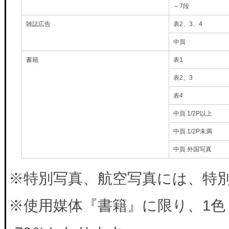
～7段
雑誌広告
表2、3、4
中頁
書籍
表1
表2、3
表4
中頁 1/2P以上
中頁 1/2P未満
中頁 外国写真
※特別写真、航空写真には、特別料
※使用媒体『書籍』に限り、1色