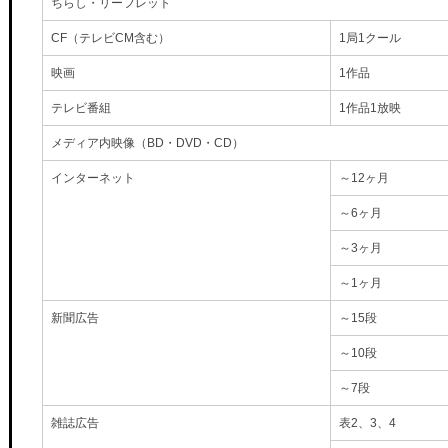
ちらし・リーフレット
CF（テレビCM含む）
1局1クール
映画
1作品
テレビ番組
1作品1放映
メディア内映像（BD・DVD・CD）
インターネット
～12ヶ月
～6ヶ月
～3ヶ月
～1ヶ月
新聞広告
～15段
～10段
～7段
雑誌広告
表2、3、4