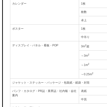
カレンダー
1枚
枚数
卓上
ポスター
1枚
中吊り
ディスプレイ・パネル・看板・POP
2
3m
超
2
～3m
2
～1m
2
～0.25m
ジャケット・ステッカー・パッケージ・包装紙・紙袋・封筒
パンフ・カタログ・PR誌・業界誌・社内報・会社
表紙
案内
中頁