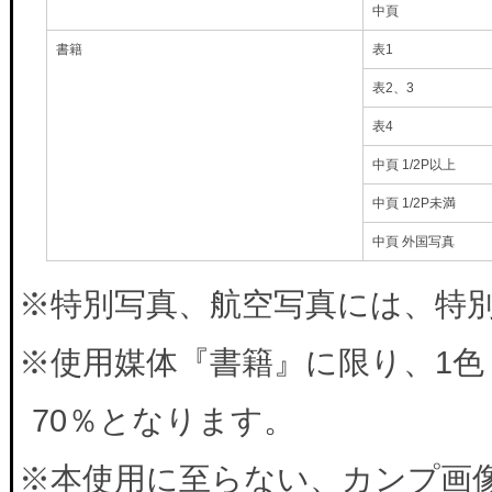
中頁
書籍
表1
表2、3
表4
中頁 1/2P以上
中頁 1/2P未満
中頁 外国写真
※特別写真、航空写真には、特別料
※使用媒体『書籍』に限り、1色
70％となります。
※本使用に至らない、カンプ画