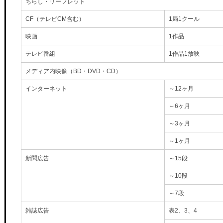
ちらし・リーフレット
CF（テレビCM含む）
1局1クール
映画
1作品
テレビ番組
1作品1放映
メディア内映像（BD・DVD・CD）
インターネット
～12ヶ月
～6ヶ月
～3ヶ月
～1ヶ月
新聞広告
～15段
～10段
～7段
雑誌広告
表2、3、4