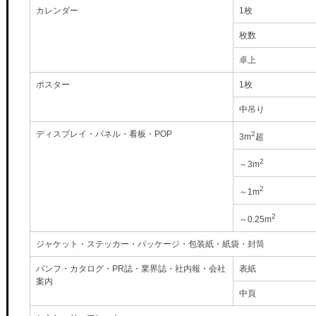
カレンダー
1枚
枚数
卓上
ポスター
1枚
中吊り
ディスプレイ・パネル・看板・POP
2
3m
超
2
～3m
2
～1m
2
～0.25m
ジャケット・ステッカー・パッケージ・包装紙・紙袋・封筒
パンフ・カタログ・PR誌・業界誌・社内報・会社
表紙
案内
中頁