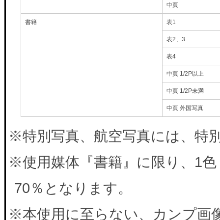
中頁
書籍
表1
表2、3
表4
中頁 1/2P以上
中頁 1/2P未満
中頁 外国写真
※特別写真、航空写真には、特別料
※使用媒体『書籍』に限り、1色
70％となります。
※本使用に至らない、カンプ画