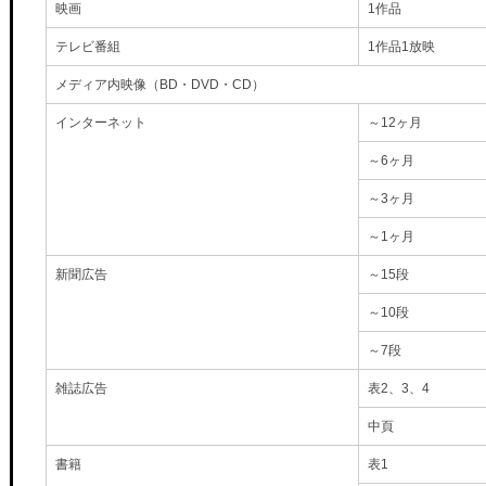
映画
1作品
テレビ番組
1作品1放映
メディア内映像（BD・DVD・CD）
インターネット
～12ヶ月
～6ヶ月
～3ヶ月
～1ヶ月
新聞広告
～15段
～10段
～7段
雑誌広告
表2、3、4
中頁
書籍
表1