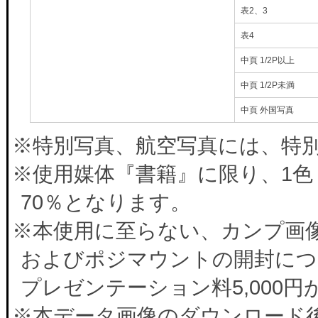
表2、3
表4
中頁 1/2P以上
中頁 1/2P未満
中頁 外国写真
※特別写真、航空写真には、特別料
※使用媒体『書籍』に限り、1色
70％となります。
※本使用に至らない、カンプ画
およびポジマウントの開封につ
プレゼンテーション料5,000
※本データ画像のダウンロード