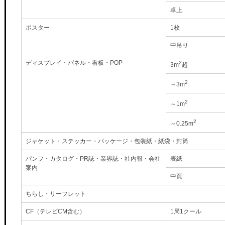
卓上
ポスター
1枚
中吊り
ディスプレイ・パネル・看板・POP
2
3m
超
2
～3m
2
～1m
2
～0.25m
ジャケット・ステッカー・パッケージ・包装紙・紙袋・封筒
パンフ・カタログ・PR誌・業界誌・社内報・会社
表紙
案内
中頁
ちらし・リーフレット
CF（テレビCM含む）
1局1クール