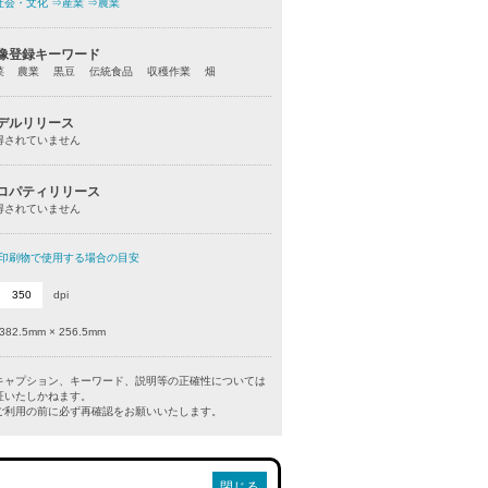
社会・文化
⇒産業
⇒農業
像登録キーワード
菜 農業 黒豆 伝統食品 収穫作業 畑
デルリリース
得されていません
ロパティリリース
得されていません
印刷物で使用する場合の目安
dpi
382.5mm × 256.5mm
キャプション、キーワード、説明等の正確性については
証いたしかねます。
利用の前に必ず再確認をお願いいたします。
閉じる