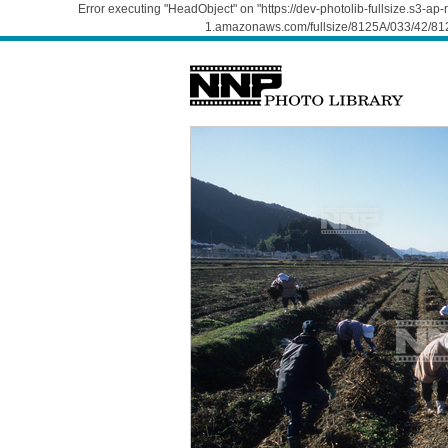
Error executing "HeadObject" on "https://dev-photolib-fullsize.s3-a
1.amazonaws.com/fullsize/8125A/033/42/812