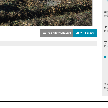
⇒
画
野
モ
取
プ
取
※
保
ご