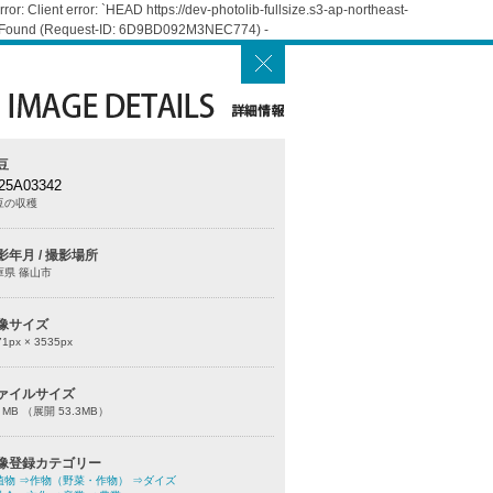
: Client error: `HEAD https://dev-photolib-fullsize.s3-ap-northeast-
Not Found (Request-ID: 6D9BD092M3NEC774) -
豆
25A03342
豆の収穫
影年月 / 撮影場所
庫県 篠山市
像サイズ
71
px ×
3535
px
ァイルサイズ
0 MB （展開 53.3MB）
像登録カテゴリー
植物
⇒作物（野菜・作物）
⇒ダイズ