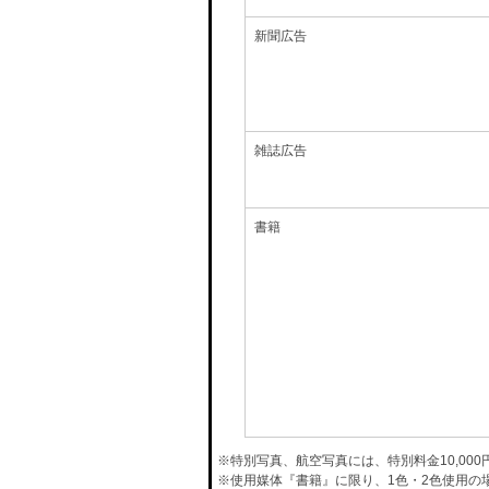
新聞広告
雑誌広告
書籍
※特別写真、航空写真には、特別料金10,00
※使用媒体『書籍』に限り、1色・2色使用の