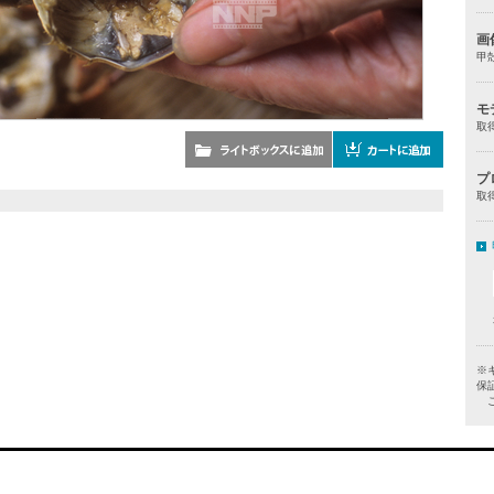
画
甲
モ
取
プ
取
※
保
ご