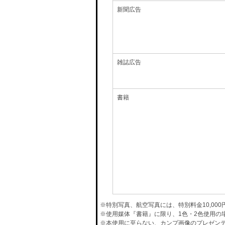
新聞広告
雑誌広告
書籍
※特別写真、航空写真には、特別料金10,00
※使用媒体『書籍』に限り、1色・2色使用の
※本使用に至らない、カンプ画像のプレゼン