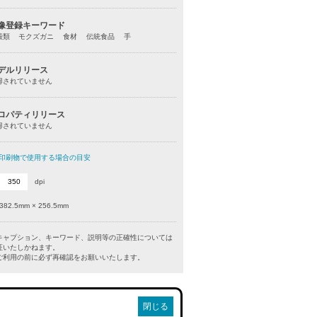
像登録キーワード
殻類 モクズガニ 食材 伝統食品 手
デルリリース
得されていません
ロパティリリース
得されていません
印刷物で使用する場合の目安
dpi
382.5mm × 256.5mm
キャプション、キーワード、説明等の正確性については
証いたしかねます。
利用の前に必ず再確認をお願いいたします。
閉じる