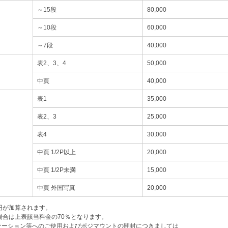
～15段
80,000
～10段
60,000
～7段
40,000
表2、3、4
50,000
中頁
40,000
表1
35,000
表2、3
25,000
表4
30,000
中頁 1/2P以上
20,000
中頁 1/2P未満
15,000
中頁 外国写真
20,000
0円が加算されます。
場合は上表該当料金の70％となります。
テーション等へのご使用およびポジマウントの開封につきましては