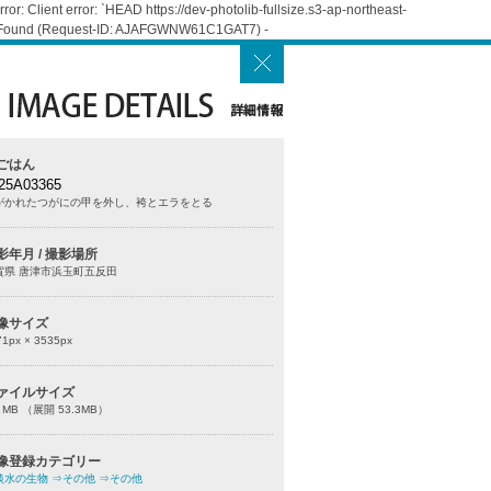
: Client error: `HEAD https://dev-photolib-fullsize.s3-ap-northeast-
Not Found (Request-ID: AJAFGWNW61C1GAT7) -
ごはん
25A03365
がかれたつがにの甲を外し、袴とエラをとる
影年月 / 撮影場所
賀県 唐津市浜玉町五反田
像サイズ
71
px ×
3535
px
ァイルサイズ
0 MB （展開 53.3MB）
像登録カテゴリー
淡水の生物
⇒その他
⇒その他