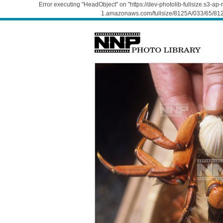
Error executing "HeadObject" on "https://dev-photolib-fullsize.s3-a
1.amazonaws.com/fullsize/8125A/033/65/812