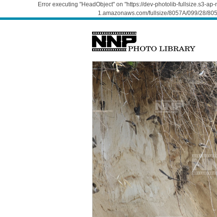
Error executing "HeadObject" on "https://dev-photolib-fullsize.s3-a
1.amazonaws.com/fullsize/8057A/099/28/805