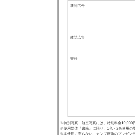
新聞広告
雑誌広告
書籍
※特別写真、航空写真には、特別料金10,00
※使用媒体『書籍』に限り、1色・2色使用の
※本使用に至らない、カンプ画像のプレゼン