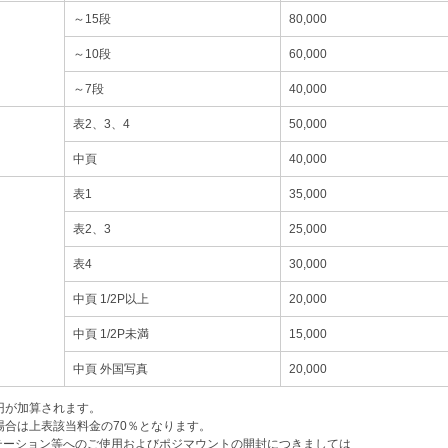
～15段
80,000
～10段
60,000
～7段
40,000
表2、3、4
50,000
中頁
40,000
表1
35,000
表2、3
25,000
表4
30,000
中頁 1/2P以上
20,000
中頁 1/2P未満
15,000
中頁 外国写真
20,000
0円が加算されます。
場合は上表該当料金の70％となります。
テーション等へのご使用およびポジマウントの開封につきましては