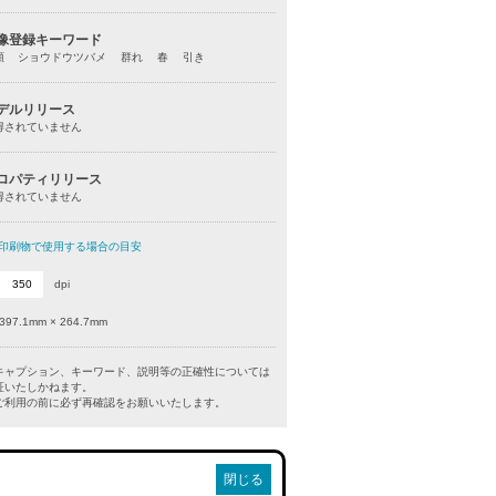
像登録キーワード
類 ショウドウツバメ 群れ 春 引き
デルリリース
得されていません
ロパティリリース
得されていません
印刷物で使用する場合の目安
dpi
397.1mm × 264.7mm
キャプション、キーワード、説明等の正確性については
証いたしかねます。
利用の前に必ず再確認をお願いいたします。
閉じる