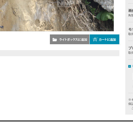
画
鳥
モ
取
プ
取
※
保
ご