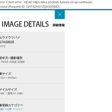
: Client error: `HEAD https://dev-photolib-fullsize.s3-ap-northeast-
Not Found (Request-ID: GHT4ZASYZQXS0GMD) -
ョウドウツバメ
57A09928
31日
影年月 / 撮影場所
17年5月 北海道 別海町
像サイズ
72
px ×
3648
px
ァイルサイズ
0 MB （展開 57.1MB）
像登録カテゴリー
鳥類
⇒山野
⇒ツバメ