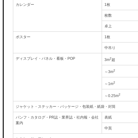
カレンダー
1枚
枚数
卓上
ポスター
1枚
中吊り
ディスプレイ・パネル・看板・POP
2
3m
超
2
～3m
2
～1m
2
～0.25m
ジャケット・ステッカー・パッケージ・包装紙・紙袋・封筒
パンフ・カタログ・PR誌・業界誌・社内報・会社
表紙
案内
中頁