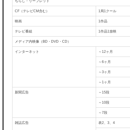
ちらし・リーフレット
CF（テレビCM含む）
1局1クール
映画
1作品
テレビ番組
1作品1放映
メディア内映像（BD・DVD・CD）
インターネット
～12ヶ月
～6ヶ月
～3ヶ月
～1ヶ月
新聞広告
～15段
～10段
～7段
雑誌広告
表2、3、4