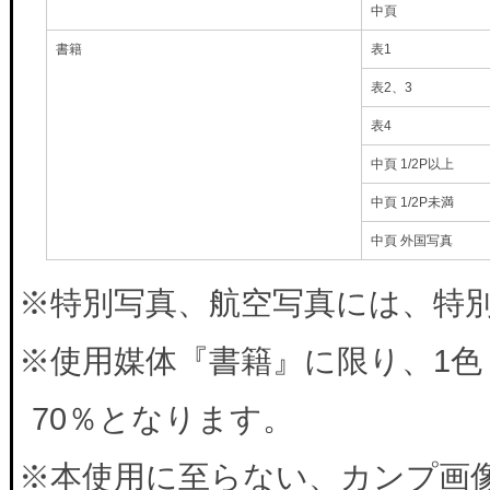
中頁
書籍
表1
表2、3
表4
中頁 1/2P以上
中頁 1/2P未満
中頁 外国写真
※特別写真、航空写真には、特別料
※使用媒体『書籍』に限り、1色
70％となります。
※本使用に至らない、カンプ画